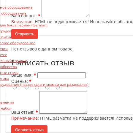
ьное оборудование
 оборудование
Ваш вопрос:
Внимание
: HTML не поддерживается! Используйте обычны
ля бокса Герман (German)
борудование
Отправить
и фитнес
еское оборудование
Нет отзывов о данном товаре.
 тяги
атес
Написать отзыв
льный тренинг
ноборства
ные столы
Ваше имя:
етика
Оценка:
рудование (пьедесталы и скамьи для раздевалок)
ранения
андбол
Ваш отзыв:
Примечание:
HTML разметка не поддерживается! Использ
Оставить отзыв