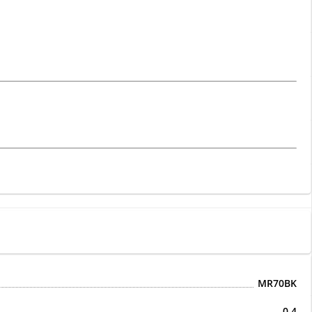
MR70BK
0,4