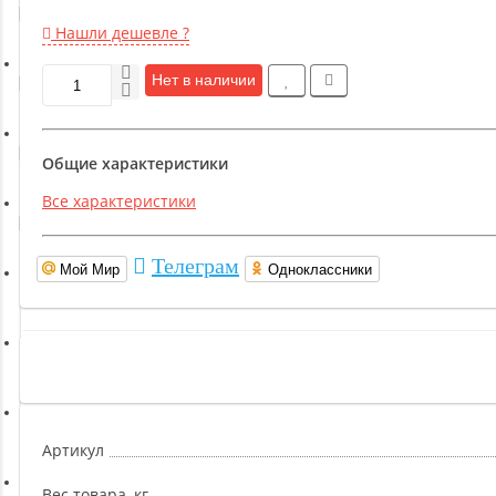
Гимнастическое оборудование
Нашли дешевле ?
Нет в наличии
Функциональный тренинг
Йога и пилатес
Общие характеристики
Все характеристики
Бокс и единоборства
Телеграм
Мой Мир
Одноклассники
Инверсионные столы
Легкая атлетика
Прочее оборудование (пьедесталы и скамьи для раздевалок)
Артикул
Вес товара, кг