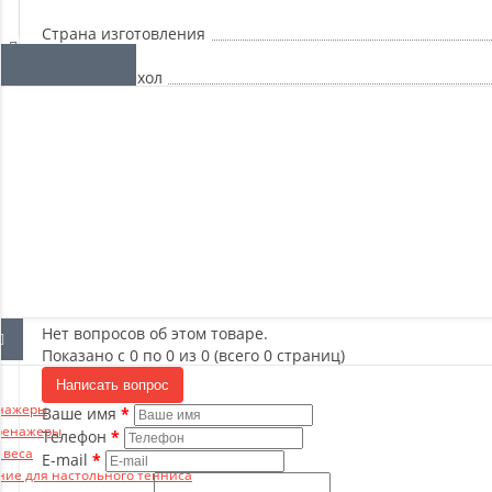
Отзывы о магазине
Страна изготовления
Съемный чехол
Тип
Толщина, см
Цвет
Штрихкод EAN13
Нет вопросов об этом товаре.
Показано с 0 по 0 из 0 (всего 0 страниц)
Написать вопрос
нажеры
Ваше имя
ренажеры
Телефон
 веса
E-mail
ние для настольного тенниса