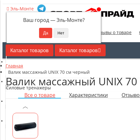
Эль-Монте
Ваш город —
Эль-Монте
?
Новинки
Отзывы о товаре
Каталог товаров
Каталог товаров
Главная
Кардиотренажеры
Валик массажный UNIX 70 см черный
Валик массажный UNIX 70
Силовые тренажеры
Все о товаре
Характеристики
Отзывов
Свободные веса
Оборудование для настольного тенниса