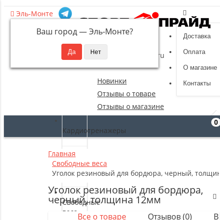
Эль-Монте
Ваш город —
Эль-Монте
?
Доставка
8 (495) 532-94-39
Оплата
sportpride@yandex.ru
О магазине
Новинки
Контакты
Отзывы о товаре
Отзывы о магазине
0
Кардиотренажеры
Главная
Силовые
Свободные веса
тренажеры
Уголок резиновый для бордюра, черный, толщи
Уголок резиновый для бордюра,
черный, толщина 12мм
Свободные
веса
Все о товаре
Отзывов (0)
В