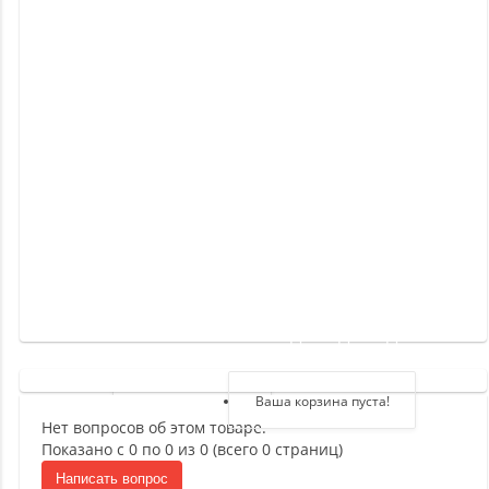
Новинки
Отзывы
о
товаре
Отзывы
о
магазине
Здравствуйте,
войдите в кабинет
Регистрация
Ваша корзина пуста!
Нет вопросов об этом товаре.
Авторизация
Показано с 0 по 0 из 0 (всего 0 страниц)
Написать вопрос