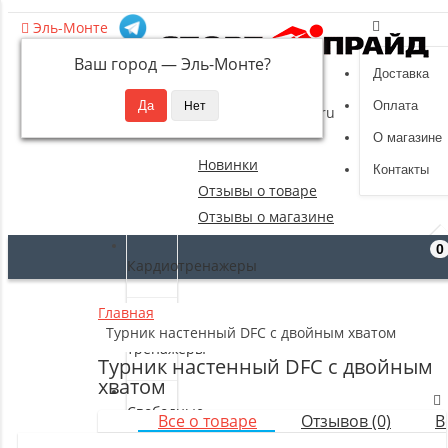
Эль-Монте
Ваш город —
Эль-Монте
?
Доставка
8 (495) 532-94-39
Оплата
sportpride@yandex.ru
О магазине
Новинки
Контакты
Отзывы о товаре
Отзывы о магазине
0
Кардиотренажеры
Главная
Силовые
Турник настенный DFC с двойным хватом
тренажеры
Турник настенный DFC с двойным
хватом
Свободные
Все о товаре
Отзывов (0)
В
веса