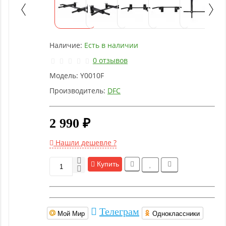
Детское
оборудование
Наличие:
Есть в наличии
Рукоятки
и тяги
0 отзывов
Модель:
Y0010F
Аэробика
Производитель:
DFC
и
фитнес
2 990 ₽
Гимнастическое
Нашли дешевле ?
оборудование
Купить
Функциональный
тренинг
Телеграм
Мой Мир
Одноклассники