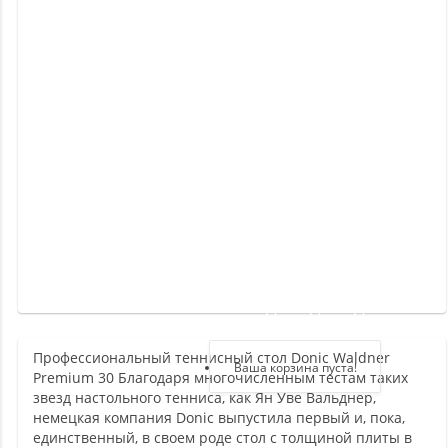
Новинки
Отзывы
о
товаре
Отзывы
о
магазине
Здравствуйте,
войдите в кабинет
Профессиональный теннисный стол Donic Waldner
Регистрация
Ваша корзина пуста!
Premium 30 Благодаря многочисленным тестам таких
Авторизация
звезд настольного тенниса, как Ян Уве Вальднер,
немецкая компания Donic выпустила первый и, пока,
единственный, в своем роде стол с толщиной плиты в