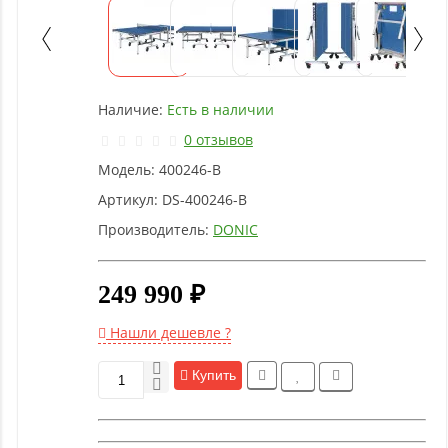
Детское
оборудование
Рукоятки
Наличие:
Есть в наличии
и тяги
0 отзывов
Модель:
400246-B
Аэробика
и
Артикул:
DS-400246-B
фитнес
Производитель:
DONIC
Гимнастическое
249 990 ₽
оборудование
Нашли дешевле ?
Функциональный
Купить
тренинг