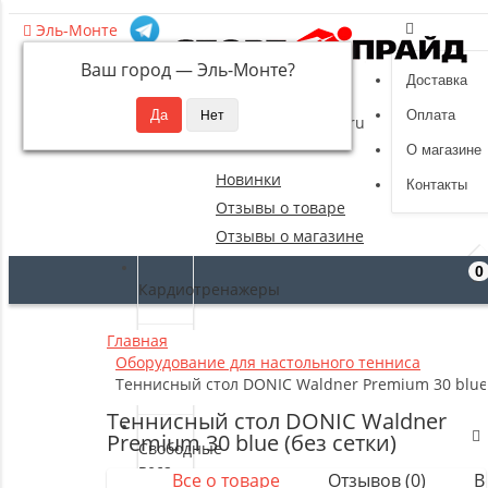
Эль-Монте
Ваш город —
Эль-Монте
?
Доставка
8 (495) 532-94-39
Оплата
sportpride@yandex.ru
О магазине
Новинки
Контакты
Отзывы о товаре
Отзывы о магазине
0
Кардиотренажеры
Главная
Силовые
Оборудование для настольного тенниса
тренажеры
Теннисный стол DONIC Waldner Premium 30 blue 
Теннисный стол DONIC Waldner
Premium 30 blue (без сетки)
Свободные
веса
Все о товаре
Отзывов (0)
В