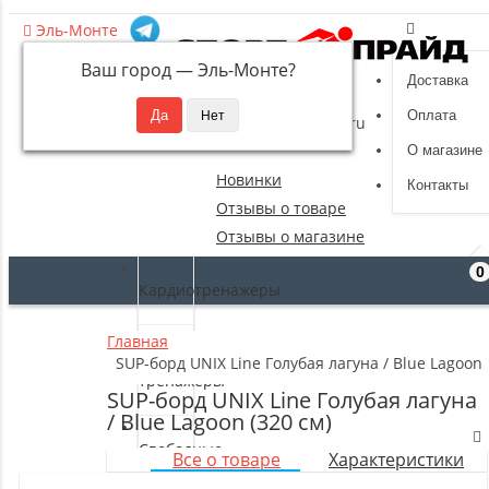
Эль-Монте
Ваш город —
Эль-Монте
?
Доставка
8 (495) 532-94-39
Оплата
sportpride@yandex.ru
О магазине
Новинки
Контакты
Отзывы о товаре
Отзывы о магазине
0
Кардиотренажеры
Главная
Силовые
SUP-борд UNIX Line Голубая лагуна / Blue Lagoon 
тренажеры
SUP-борд UNIX Line Голубая лагуна
/ Blue Lagoon (320 см)
Свободные
Все о товаре
Характеристики
веса