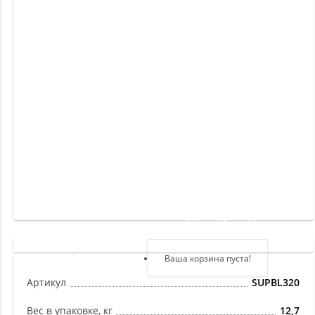
Новинки
Отзывы
о
товаре
Отзывы
о
магазине
Здравствуйте,
войдите в кабинет
Регистрация
Ваша корзина пуста!
Авторизация
Артикул
SUPBL320
Вес в упаковке, кг
12,7