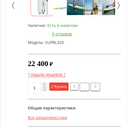
Детское
оборудование
Наличие:
Есть в наличии
Рукоятки
и тяги
0 отзывов
Модель:
SUPBL320
Аэробика
и
фитнес
22 400
₽
Нашли дешевле ?
Гимнастическое
оборудование
Купить
Функциональный
Общие характеристики
тренинг
Все характеристики