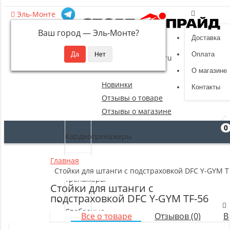
Эль-Монте
Ваш город —
Эль-Монте
?
Доставка
8 (495) 532-94-39
Оплата
sportpride@yandex.ru
О магазине
Новинки
Контакты
Отзывы о товаре
Отзывы о магазине
0
Кардиотренажеры
Главная
Силовые
Стойки для штанги с подстраховкой DFC Y-GYM T
тренажеры
Стойки для штанги с
подстраховкой DFC Y-GYM TF-56
Свободные
Все о товаре
Отзывов (0)
В
веса