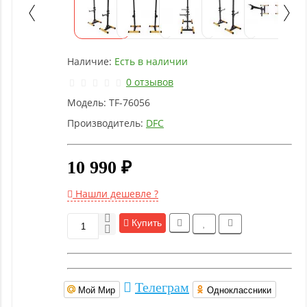
Детское
оборудование
Наличие:
Есть в наличии
Рукоятки
и тяги
0 отзывов
Модель:
TF-76056
Аэробика
Производитель:
DFC
и
фитнес
10 990 ₽
Гимнастическое
Нашли дешевле ?
оборудование
Купить
Функциональный
тренинг
Телеграм
Мой Мир
Одноклассники