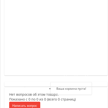
Новинки
Отзывы
о
товаре
Отзывы
о
магазине
Здравствуйте,
войдите в кабинет
Регистрация
Ваша корзина пуста!
Нет вопросов об этом товаре.
Авторизация
Показано с 0 по 0 из 0 (всего 0 страниц)
Написать вопрос