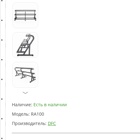
Батуты
Баскетбольное оборудование
Массажное оборудование
Игротека
Детское оборудование
Наличие:
Есть в наличии
Рукоятки и тяги
Модель:
RA100
Производитель:
DFC
Аэробика и фитнес