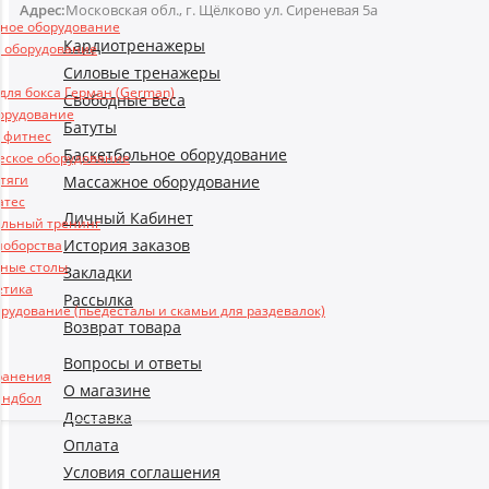
Адрес:
Московская обл., г. Щёлково ул. Сиреневая 5а
ьное оборудование
Кардиотренажеры
 оборудование
Силовые тренажеры
ля бокса Герман (German)
Свободные веса
борудование
Батуты
и фитнес
Баскетбольное оборудование
еское оборудование
 тяги
Массажное оборудование
атес
Личный Кабинет
льный тренинг
История заказов
ноборства
ные столы
Закладки
етика
Рассылка
рудование (пьедесталы и скамьи для раздевалок)
Возврат товара
Вопросы и ответы
ранения
О магазине
андбол
Доставка
Оплата
Условия соглашения