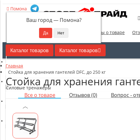
Помона
Ваш город —
Помона
?
Новинки
Отзывы о товаре
Отз
Каталог товаров
Каталог товаров
Главная
Кардиотренажеры
Стойка для хранения гантелей DFC, до 250 кг
Стойка для хранения ганте
Силовые тренажеры
Все о товаре
Отзывов (0)
Вопрос - отв
Свободные веса
Оборудование для настольного тенниса