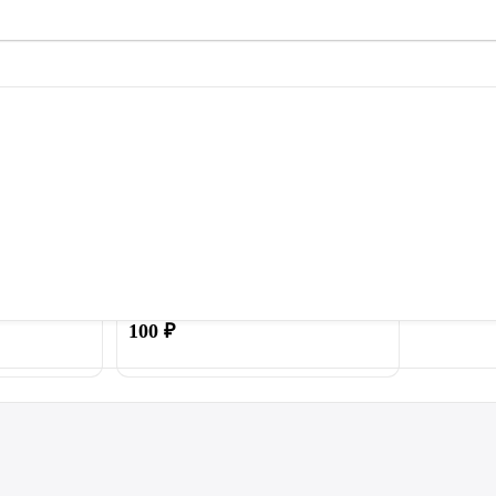
ачок для
Пружина 140 мм для батута
ти батута
100
₽
Купить
Купить