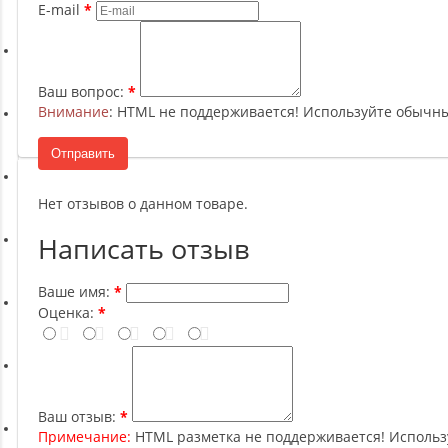
Ремни, Пояса и Упряжи
E-mail
Сапборды
Ваш вопрос:
Внимание
: HTML не поддерживается! Используйте обычны
Волейбол
Отправить
Системы хранения
Нет отзывов о данном товаре.
Написать отзыв
Футбол и гандбол
Ваше имя:
Оценка:
Новинки
Отзывы о товаре
Ваш отзыв:
Примечание:
HTML разметка не поддерживается! Использ