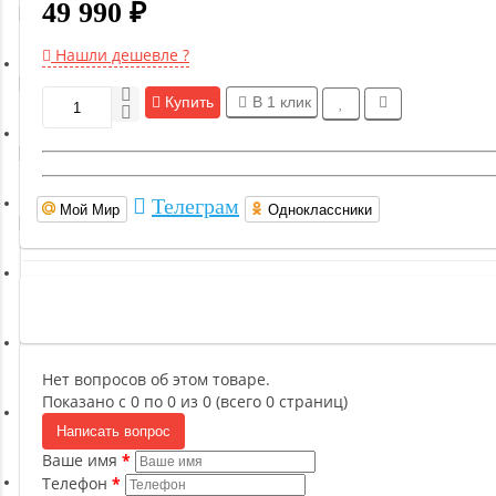
49 990 ₽
Гимнастическое оборудование
Нашли дешевле ?
Функциональный тренинг
Купить
В 1 клик
Йога и пилатес
Телеграм
Мой Мир
Одноклассники
Бокс и единоборства
Инверсионные столы
Легкая атлетика
Нет вопросов об этом товаре.
Показано с 0 по 0 из 0 (всего 0 страниц)
Написать вопрос
Прочее оборудование (пьедесталы и скамьи для раздевалок)
Ваше имя
Телефон