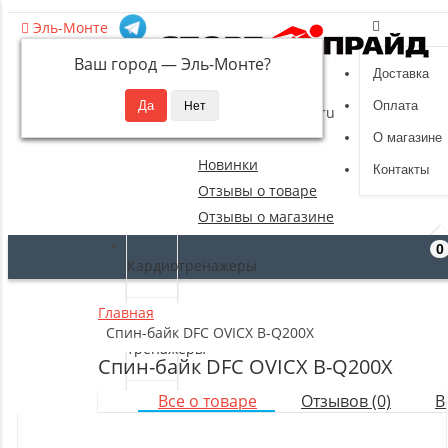
Эль-Монте
Ваш город —
Эль-Монте
?
Доставка
8 (495) 532-94-39
Оплата
sportpride@yandex.ru
О магазине
Новинки
Контакты
Отзывы о товаре
Отзывы о магазине
0
Кардиотренажеры
Главная
Силовые
Спин-байк DFC OVICX B-Q200X
тренажеры
Спин-байк DFC OVICX B-Q200X
Все о товаре
Отзывов (0)
В
Свободные
веса