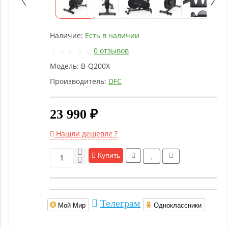
Детское
оборудование
Наличие:
Есть в наличии
Рукоятки
0 отзывов
и тяги
Модель:
B-Q200X
Производитель:
DFC
Аэробика
и
фитнес
23 990 ₽
Нашли дешевле ?
Гимнастическое
оборудование
Купить
Функциональный
тренинг
Телеграм
Мой Мир
Одноклассники