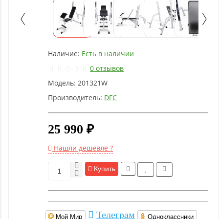
Детское
оборудование
Рукоятки
Наличие:
Есть в наличии
и тяги
0 отзывов
Модель:
201321W
Аэробика
и
Производитель:
DFC
фитнес
25 990 ₽
Гимнастическое
оборудование
Нашли дешевле ?
Купить
Функциональный
тренинг
Телеграм
Мой Мир
Одноклассники