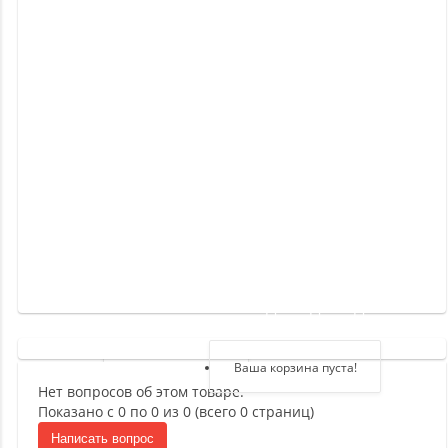
Новинки
Отзывы
о
товаре
Отзывы
о
магазине
Здравствуйте,
войдите в кабинет
Регистрация
Ваша корзина пуста!
Нет вопросов об этом товаре.
Авторизация
Показано с 0 по 0 из 0 (всего 0 страниц)
Написать вопрос