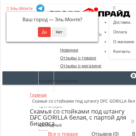
Эль-Монте
Ваш город —
Эль-Монте
?
Доставка
8 (495) 532-94-39
Оплата
sportpride@yandex.ru
О магазине
Новинки
Контакты
Отзывы о товаре
Отзывы о магазине
0
Кардиотренажеры
Главная
Силовые
Скамья со стойками под штангу DFC GORILLA бела
тренажеры
Скамья со стойками под штангу
DFC GORILLA белая, с партой для
бицепса
Свободные
веса
Все о товаре
Отзывов (0)
В