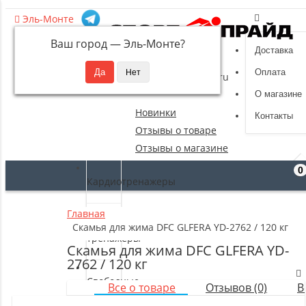
Эль-Монте
Ваш город —
Эль-Монте
?
Доставка
8 (495) 532-94-39
Оплата
sportpride@yandex.ru
О магазине
Новинки
Контакты
Отзывы о товаре
Отзывы о магазине
0
Кардиотренажеры
Главная
Силовые
Скамья для жима DFC GLFERA YD-2762 / 120 кг
тренажеры
Скамья для жима DFC GLFERA YD-
2762 / 120 кг
Свободные
Все о товаре
Отзывов (0)
В
веса