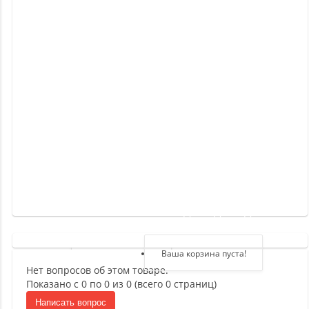
Новинки
Отзывы
о
товаре
Отзывы
о
магазине
Здравствуйте,
войдите в кабинет
Регистрация
Ваша корзина пуста!
Нет вопросов об этом товаре.
Авторизация
Показано с 0 по 0 из 0 (всего 0 страниц)
Написать вопрос