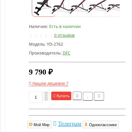
Детское
оборудование
Наличие:
Есть в наличии
Рукоятки
и тяги
0 отзывов
Модель:
YD-2762
Аэробика
Производитель:
DFC
и
фитнес
9 790 ₽
Гимнастическое
Нашли дешевле ?
оборудование
Купить
Функциональный
тренинг
Телеграм
Мой Мир
Одноклассники