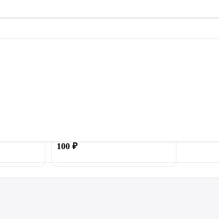
ачок для
Пружина 140 мм для батута
ти батута
100
₽
Купить
Купить