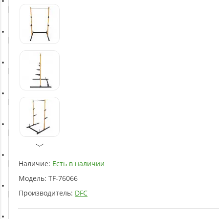
Батуты
Баскетбольное оборудование
Массажное оборудование
Игротека
Детское оборудование
Наличие:
Есть в наличии
Рукоятки и тяги
Модель:
TF-76066
Производитель:
DFC
Аэробика и фитнес