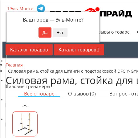
Эль-Монте
Ваш город —
Эль-Монте
?
Новинки
Отзывы о товаре
Каталог товаров
Каталог товаров
Главная
Кардиотренажеры
Силовая рама, стойка для штанги с подстраховкой DFC Y-GY
Силовая рама, стойка для
Силовые тренажеры
Все о товаре
Отзывов (0)
Вопрос - отв
Свободные веса
Оборудование для настольного тенниса