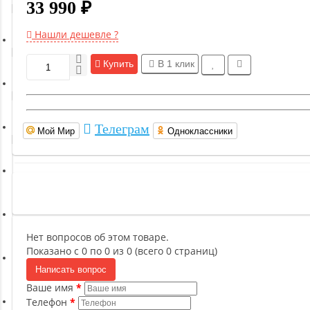
33 990 ₽
Гимнастическое оборудование
Нашли дешевле ?
Функциональный тренинг
Купить
В 1 клик
Йога и пилатес
Телеграм
Мой Мир
Одноклассники
Бокс и единоборства
Инверсионные столы
Легкая атлетика
Нет вопросов об этом товаре.
Показано с 0 по 0 из 0 (всего 0 страниц)
Написать вопрос
Прочее оборудование (пьедесталы и скамьи для раздевалок)
Ваше имя
Телефон