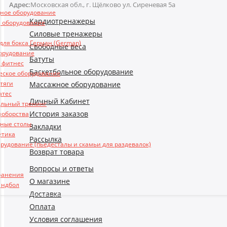
Адрес:
Московская обл., г. Щёлково ул. Сиреневая 5а
ьное оборудование
Кардиотренажеры
 оборудование
Силовые тренажеры
ля бокса Герман (German)
Свободные веса
борудование
Батуты
и фитнес
Баскетбольное оборудование
еское оборудование
 тяги
Массажное оборудование
атес
Личный Кабинет
льный тренинг
История заказов
ноборства
ные столы
Закладки
етика
Рассылка
рудование (пьедесталы и скамьи для раздевалок)
Возврат товара
Вопросы и ответы
ранения
О магазине
андбол
Доставка
Оплата
Условия соглашения