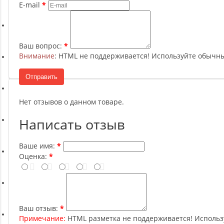
Ремни, Пояса и Упряжи
E-mail
Сапборды
Ваш вопрос:
Внимание
: HTML не поддерживается! Используйте обычны
Волейбол
Отправить
Системы хранения
Нет отзывов о данном товаре.
Написать отзыв
Футбол и гандбол
Ваше имя:
Оценка:
Новинки
Отзывы о товаре
Ваш отзыв:
Примечание:
HTML разметка не поддерживается! Использ