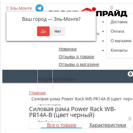
Эль-Монте
Ваш город —
Эль-Монте
?
Доставка
8 (495) 532-94-39
Оплата
sportpride@yandex.ru
О магазине
Новинки
Контакты
Отзывы о товаре
Отзывы о магазине
0
Кардиотренажеры
Главная
Силовые
Силовая рама Power Rack WB-PR14A-B (цвет чер
тренажеры
Силовая рама Power Rack WB-
PR14A-B (цвет черный)
Свободные
Все о товаре
Характеристики
веса