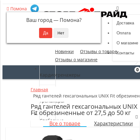
Помона
Ваш город —
Помона
?
Доставка
8 (495) 532-94-39
Оплата
sportpride@yandex.ru
О магазине
Новинки
Отзывы о товаре
Контакты
Отзывы о магазине
0
Кардиотренажеры
Главная
Силовые
Ряд гантелей гексагональных UNIX Fit обрезиненн
тренажеры
Ряд гантелей гексагональных UNIX
Fit обрезиненные от 27,5 до 50 кг
Свободные
Все о товаре
Характеристики
веса