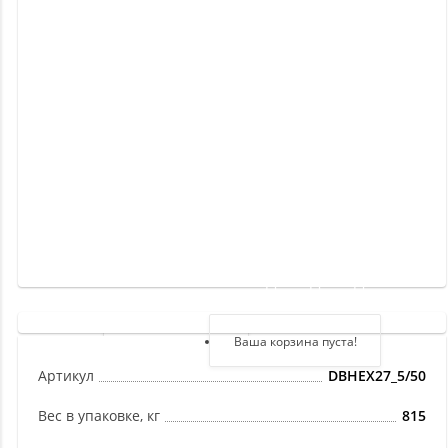
Новинки
Отзывы
о
товаре
Отзывы
о
магазине
Здравствуйте,
войдите в кабинет
Регистрация
Ваша корзина пуста!
Авторизация
Артикул
DBHEX27_5/50
Вес в упаковке, кг
815