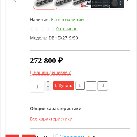
оборудование
Наличие:
Есть в наличии
Рукоятки
и тяги
0 отзывов
Модель:
DBHEX27_5/50
Аэробика
и
фитнес
272 800 ₽
Нашли дешевле ?
Гимнастическое
оборудование
Купить
Функциональный
Общие характеристики
тренинг
Все характеристики
Йога и
пилатес
Телеграм