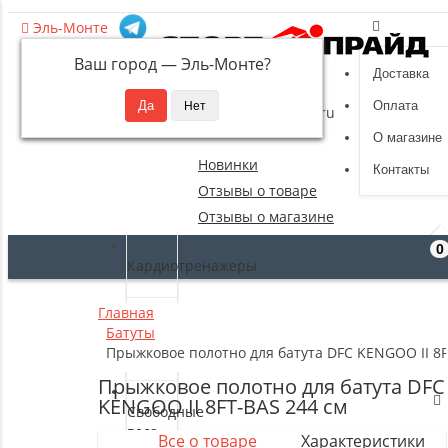
Эль-Монте
Ваш город —
Эль-Монте
?
Доставка
8 (495) 532-94-39
Оплата
sportpride@yandex.ru
О магазине
Новинки
Контакты
Отзывы о товаре
Отзывы о магазине
0
Кардиотренажеры
Главная
Силовые
Батуты
тренажеры
Прыжковое полотно для батута DFC KENGOO II 8F
Прыжковое полотно для батута DFC
KENGOO II 8FT-BAS 244 см
Свободные
веса
Все о товаре
Характеристики