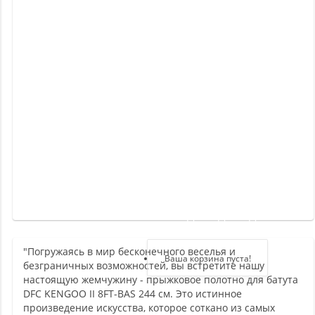
Новинки
Отзывы
о
товаре
Отзывы
о
магазине
Здравствуйте,
войдите в кабинет
"Погружаясь в мир бесконечного веселья и
Регистрация
Ваша корзина пуста!
безграничных возможностей, вы встретите нашу
Авторизация
настоящую жемчужину - прыжковое полотно для батута
DFC KENGOO II 8FT-BAS 244 см. Это истинное
произведение искусства, которое соткано из самых