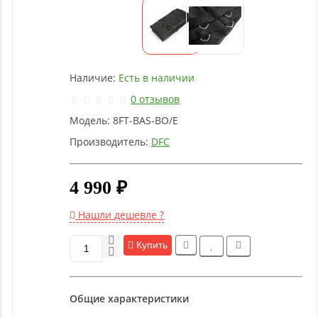
Детское
оборудование
Рукоятки
Наличие:
Есть в наличии
и тяги
0 отзывов
Модель:
8FT-BAS-BO/E
Аэробика
и
Производитель:
DFC
фитнес
4 990 ₽
Гимнастическое
оборудование
Нашли дешевле ?
Купить
Функциональный
тренинг
Общие характеристики