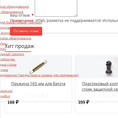
ьное оборудование
 оборудование
Ваш отзыв:
Примечание:
HTML разметка не поддерживается! Использ
ля бокса Герман (German)
борудование
Оставить отзыв
и фитнес
еское оборудование
 тяги
Хит продаж
атес
льный тренинг
ноборства
ные столы
етика
рудование (пьедесталы и скамьи для раздевалок)
Пружина 165 мм для батута
Пластиковый колп
стоек защитной се
ранения
UNIX
андбол
100
₽
399
₽
Купить