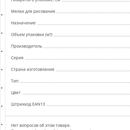
Ремни, Пояса и Упряжи
Мелки для рисования
Сапборды
Назначение
Объем упаковки (м?)
Волейбол
Производитель
Системы хранения
Серия
Страна изготовления
Футбол и гандбол
Тип
Цвет
Новинки
Штрихкод EAN13
Отзывы о товаре
Нет вопросов об этом товаре.