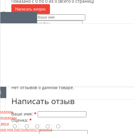
Отзывы о магазине
Показано с 0 по 0 из 0 (всего 0 страниц)
Написать вопрос
Ваше имя
Телефон
E-mail
Ваш вопрос:
Внимание
: HTML не поддерживается! Используйте обычны
Отправить
Нет отзывов о данном товаре.
Написать отзыв
нажеры
Ваше имя:
ренажеры
Оценка:
 веса
ние для настольного тенниса