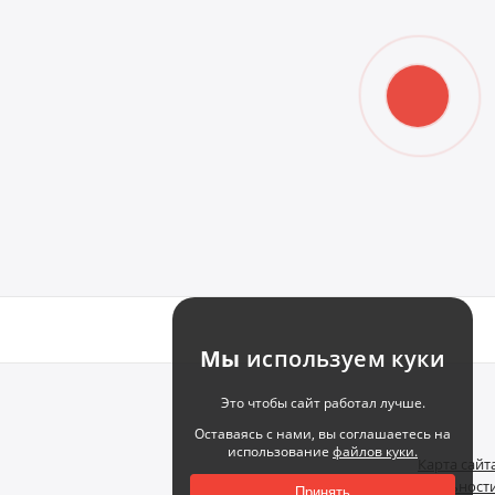
Мы
используем куки
Это чтобы сайт работал лучше.
Оставаясь с нами, вы соглашаетесь на
использование
файлов куки.
Карта сайт
Политика конфиденциальност
Принять