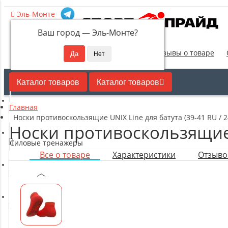
Эль-Монте
Ваш город —
Эль-Монте
?
Новинки
Отзывы о товаре
Каталог товаров
Каталог товаров
Главная
Кардиотренажеры
Носки противоскользящие UNIX Line для батута (39-41 RU / 2
Носки противоскользящие U
Силовые тренажеры
Все о товаре
Характеристики
Отзывов
Свободные веса
Оборудование для настольного тенниса