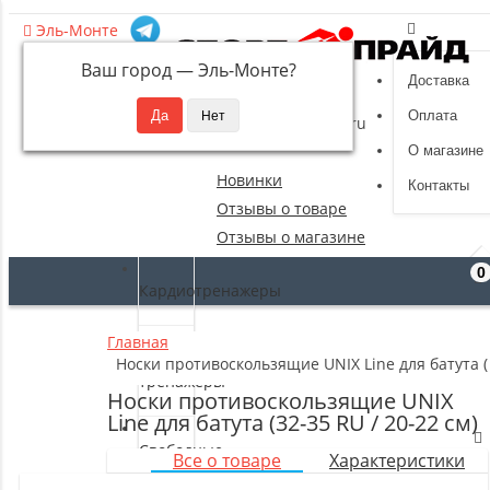
Эль-Монте
Ваш город —
Эль-Монте
?
Доставка
8 (495) 532-94-39
Оплата
sportpride@yandex.ru
О магазине
Новинки
Контакты
Отзывы о товаре
Отзывы о магазине
0
Кардиотренажеры
Главная
Силовые
Носки противоскользящие UNIX Line для батута (3
тренажеры
Носки противоскользящие UNIX
Line для батута (32-35 RU / 20-22 см)
Свободные
Все о товаре
Характеристики
веса