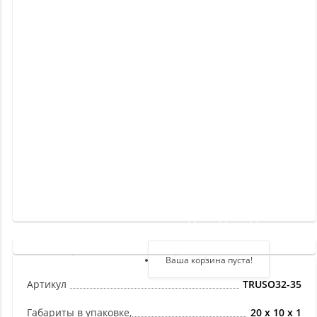
Новинки
Отзывы
о
товаре
Отзывы
о
магазине
Здравствуйте,
войдите в кабинет
Регистрация
Ваша корзина пуста!
Авторизация
Артикул
TRUSO32-35
Габариты в упаковке,
20 x 10 x 1