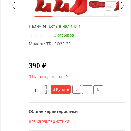
Детское
оборудование
Наличие:
Есть в наличии
Рукоятки
и тяги
0 отзывов
Модель:
TRUSO32-35
Аэробика
и
фитнес
390 ₽
Нашли дешевле ?
Гимнастическое
оборудование
Купить
Функциональный
Общие характеристики
тренинг
Все характеристики