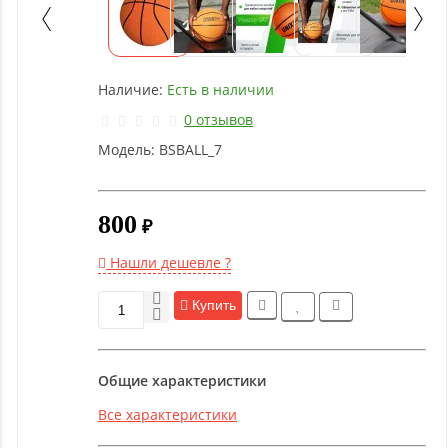
Детское
оборудование
Наличие:
Есть в наличии
Рукоятки
и тяги
0 отзывов
Модель:
BSBALL_7
Аэробика
и
фитнес
800
₽
Нашли дешевле ?
Гимнастическое
оборудование
Купить
Функциональный
Общие характеристики
тренинг
Все характеристики