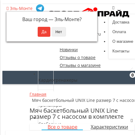
Эль-Монте
Ваш город —
Эль-Монте
?
Доставка
8 (495) 532-94-39
Оплата
sportpride@yandex.ru
О магазине
Новинки
Контакты
Отзывы о товаре
Отзывы о магазине
0
Кардиотренажеры
Главная
Силовые
Мяч баскетбольный UNIX Line размер 7 с насосо
тренажеры
Мяч баскетбольный UNIX Line
размер 7 с насосом в комплекте
Свободные
Все о товаре
Характеристики
веса