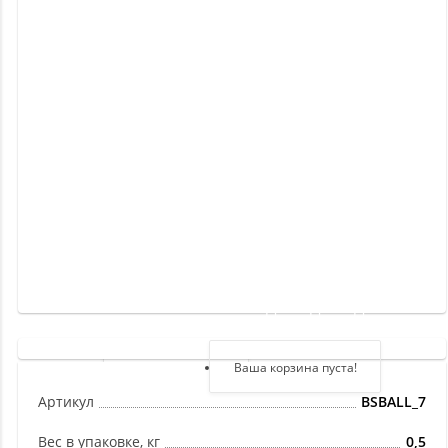
Новинки
Отзывы
о
товаре
Отзывы
о
магазине
Здравствуйте,
войдите в кабинет
Регистрация
Ваша корзина пуста!
Авторизация
Артикул
BSBALL_7
Вес в упаковке, кг
0,5