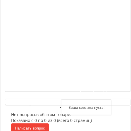
Новинки
Отзывы
о
товаре
Отзывы
о
магазине
Здравствуйте,
войдите в кабинет
Регистрация
Ваша корзина пуста!
Нет вопросов об этом товаре.
Авторизация
Показано с 0 по 0 из 0 (всего 0 страниц)
Написать вопрос