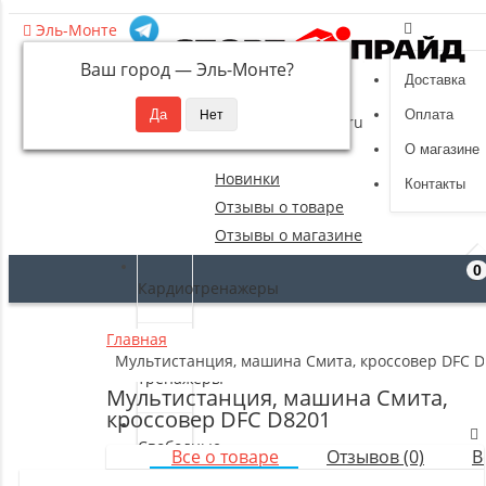
Эль-Монте
Ваш город —
Эль-Монте
?
Доставка
8 (495) 532-94-39
Оплата
sportpride@yandex.ru
О магазине
Новинки
Контакты
Отзывы о товаре
Отзывы о магазине
0
Кардиотренажеры
Главная
Силовые
Мультистанция, машина Смита, кроссовер DFC D
тренажеры
Мультистанция, машина Смита,
кроссовер DFC D8201
Свободные
Все о товаре
Отзывов (0)
В
веса