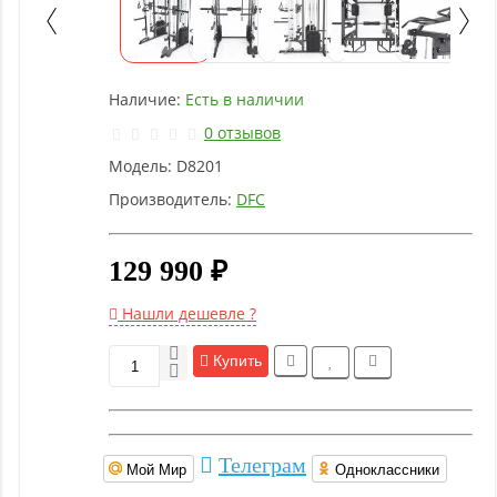
Детское
оборудование
Наличие:
Есть в наличии
Рукоятки
и тяги
0 отзывов
Модель:
D8201
Аэробика
Производитель:
DFC
и
фитнес
129 990 ₽
Гимнастическое
Нашли дешевле ?
оборудование
Купить
Функциональный
тренинг
Телеграм
Мой Мир
Одноклассники