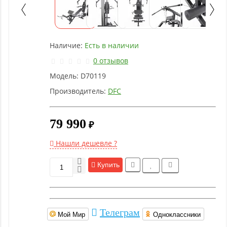
Детское
оборудование
Наличие:
Есть в наличии
Рукоятки
и тяги
0 отзывов
Модель:
D70119
Аэробика
Производитель:
DFC
и
фитнес
79 990
₽
Гимнастическое
Нашли дешевле ?
оборудование
Купить
Функциональный
тренинг
Телеграм
Мой Мир
Одноклассники