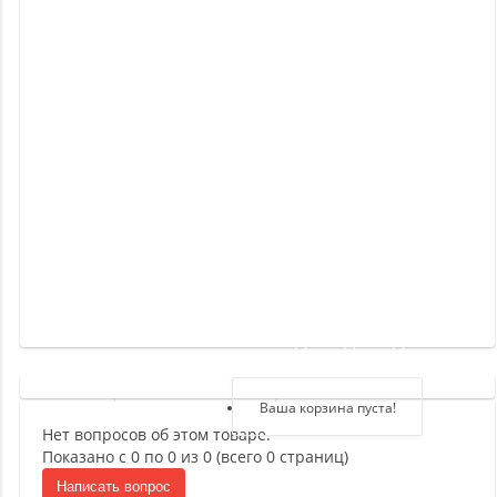
Новинки
Отзывы
о
товаре
Отзывы
о
магазине
Здравствуйте,
войдите в кабинет
Регистрация
Ваша корзина пуста!
Нет вопросов об этом товаре.
Авторизация
Показано с 0 по 0 из 0 (всего 0 страниц)
Написать вопрос