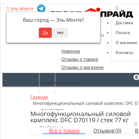
Эль-Монте
Ваш город —
Эль-Монте
?
Доставка
8 (495) 532-94-39
Оплата
sportpride@yandex.ru
О магазине
Новинки
Контакты
Отзывы о товаре
Отзывы о магазине
0
Кардиотренажеры
Главная
Силовые
Многофункциональный силовой комплекс DFC D70
тренажеры
Многофункциональный силовой
комплекс DFC D70119 / стек 77 кг
Свободные
Все о товаре
Отзывов (0)
В
веса