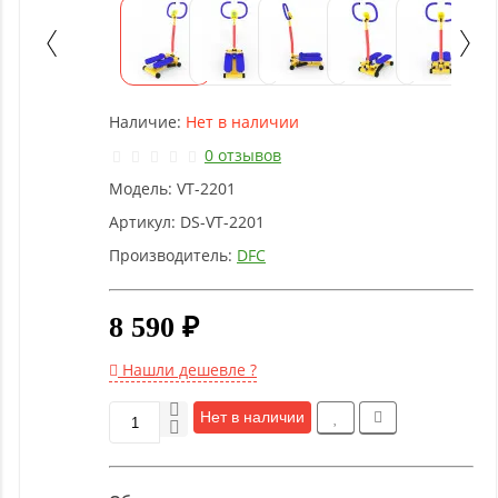
Детское
оборудование
Рукоятки
Наличие:
Нет в наличии
и тяги
0 отзывов
Модель:
VT-2201
Аэробика
и
Артикул:
DS-VT-2201
фитнес
Производитель:
DFC
Гимнастическое
8 590 ₽
оборудование
Нашли дешевле ?
Функциональный
Нет в наличии
тренинг