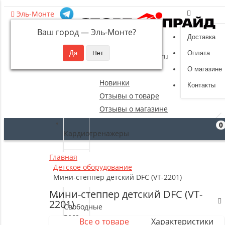
Эль-Монте
Ваш город —
Эль-Монте
?
Доставка
8 (495) 532-94-39
Оплата
sportpride@yandex.ru
О магазине
Новинки
Контакты
Отзывы о товаре
Отзывы о магазине
0
Кардиотренажеры
Главная
Силовые
Детское оборудование
тренажеры
Мини-степпер детский DFC (VT-2201)
Мини-степпер детский DFC (VT-
2201)
Свободные
веса
Все о товаре
Характеристики