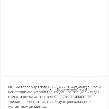
Новинки
Отзывы
о
товаре
Отзывы
о
магазине
Здравствуйте,
войдите в кабинет
Мини-степпер детский DFC (VT-2201) – удивительное и
Регистрация
Ваша корзина пуста!
неповторимое устройство, созданное специально для
Авторизация
самых маленьких спортсменов. Этот компактный
тренажер поразит вас своей функциональностью и
элегантным дизайном.