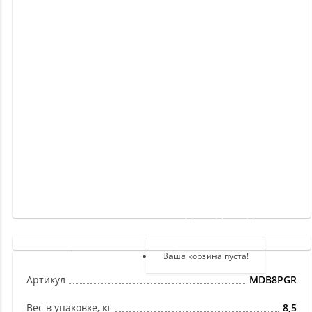
Новинки
Отзывы
о
товаре
Отзывы
о
магазине
Здравствуйте,
войдите в кабинет
Регистрация
Ваша корзина пуста!
Авторизация
Артикул
MDB8PGR
Вес в упаковке, кг
8,5