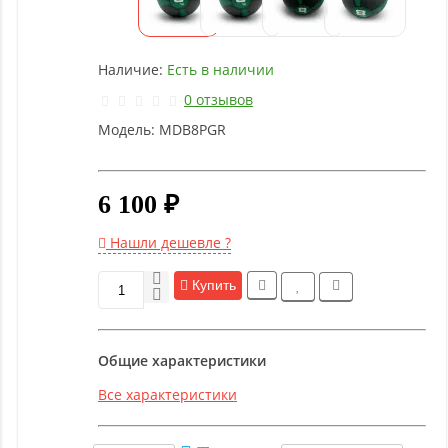
Детское
оборудование
Наличие:
Есть в наличии
Рукоятки
0 отзывов
и тяги
Модель:
MDB8PGR
Аэробика
и
6 100 ₽
фитнес
Нашли дешевле ?
Гимнастическое
Купить
оборудование
Общие характеристики
Функциональный
тренинг
Все характеристики