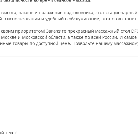
и безопасность во время сеансов массажа.
ысота, наклон и положение подголовника, этот стационарный 
 в использовании и удобный в обслуживании, этот стол стане
т своим приоритетом! Закажите прекрасный массажный стол DF
 Москве и Московской области, а также по всей России. И самое
енные товары по доступной цене. Позвольте нашему массажному
й текст!