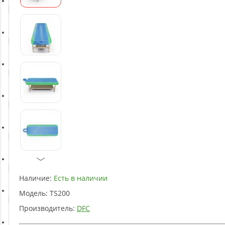
Батуты
Баскетбольное оборудование
Массажное оборудование
Игротека
Детское оборудование
Рукоятки и тяги
Наличие:
Есть в наличии
Модель:
TS200
Аэробика и фитнес
Производитель:
DFC