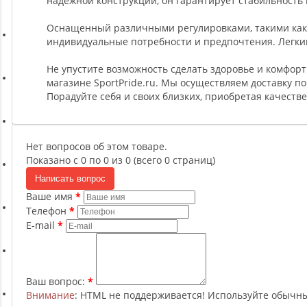
надежной конструкции, он гарантирует стабильность 
Ремни, Пояса и Упряжи
Оснащенный различными регулировками, такими как в
индивидуальные потребности и предпочтения. Легкий
Сапборды
Не упустите возможность сделать здоровье и комфор
магазине SportPride.ru. Мы осуществляем доставку по
Волейбол
Порадуйте себя и своих близких, приобретая качеств
Системы хранения
Нет вопросов об этом товаре.
Показано с 0 по 0 из 0 (всего 0 страниц)
Футбол и гандбол
Написать вопрос
Ваше имя
Телефон
Новинки
E-mail
Отзывы о товаре
Ваш вопрос:
Внимание
: HTML не поддерживается! Используйте обычны