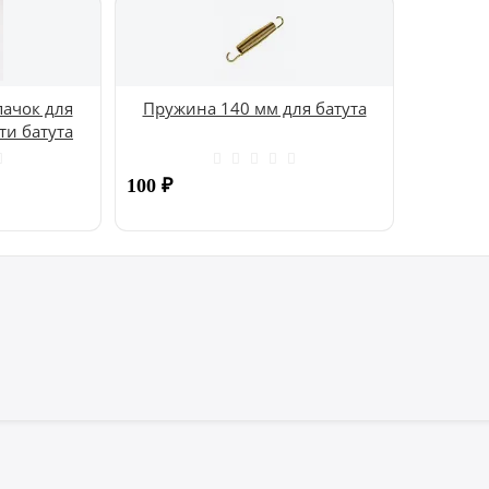
ачок для
Пружина 140 мм для батута
ти батута
100
₽
Купить
Купить