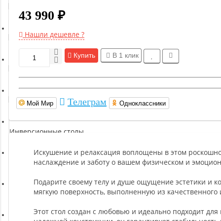
Гимнастическое оборудование
43 990 ₽
Нашли дешевле ?
Функциональный тренинг
Купить
В 1 клик
Йога и пилатес
Бокс и единоборства
Телеграм
Мой Мир
Одноклассники
Инверсионные столы
Искушение и релаксация воплощены в этом роскошно
наслаждение и заботу о вашем физическом и эмоцио
Легкая атлетика
Подарите своему телу и душе ощущение эстетики и к
мягкую поверхность, выполненную из качественного
Прочее оборудование (пьедесталы и скамьи для раздевалок)
Этот стол создан с любовью и идеально подходит дл