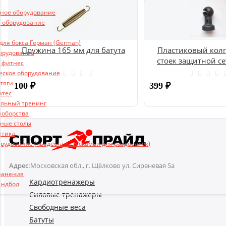
ьное оборудование
 оборудование
ля бокса Герман (German)
Пружина 165 мм для батута
Пластиковый колп
борудование
стоек защитной се
и фитнес
UNIX
еское оборудование
 тяги
100
₽
399
₽
атес
льный тренинг
ноборства
Купить
ные столы
етика
рудование (пьедесталы и скамьи для раздевалок)
Адрес:
Московская обл., г. Щёлково ул. Сиреневая 5а
ранения
Кардиотренажеры
андбол
Силовые тренажеры
Свободные веса
Батуты