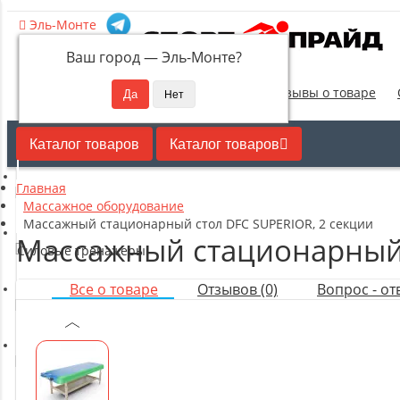
Эль-Монте
Ваш город —
Эль-Монте
?
Новинки
Отзывы о товаре
Каталог товаров
Каталог товаров
Главная
Кардиотренажеры
Массажное оборудование
Массажный стационарный стол DFC SUPERIOR, 2 секции
Массажный стационарный 
Силовые тренажеры
Все о товаре
Отзывов (0)
Вопрос - отв
Свободные веса
Оборудование для настольного тенниса