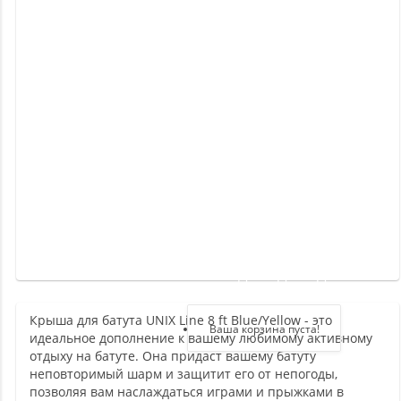
Новинки
Отзывы
о
товаре
Отзывы
о
магазине
Здравствуйте,
войдите в кабинет
Крыша для батута UNIX Line 8 ft Blue/Yellow - это
Регистрация
Ваша корзина пуста!
идеальное дополнение к вашему любимому активному
Авторизация
отдыху на батуте. Она придаст вашему батуту
неповторимый шарм и защитит его от непогоды,
позволяя вам наслаждаться играми и прыжками в