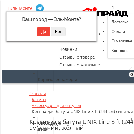
Эль-Монте
Ваш город —
Эль-Монте
?
Доставка
8 (495) 532-94-39
Оплата
sportpride@yandex.ru
О магазине
Новинки
Контакты
Отзывы о товаре
Отзывы о магазине
0
Кардиотренажеры
Главная
Силовые
Батуты
тренажеры
Аксессуары для батутов
Крыша для батута UNIX Line 8 ft (244 см) синий,
Крыша для батута UNIX Line 8 ft (244
Свободные
см) синий, жёлтый
веса