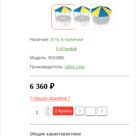
Детское
оборудование
Рукоятки
и тяги
Наличие:
Есть в наличии
0 отзывов
Аэробика
Модель:
ROU8BL
и
фитнес
Производитель:
UNIX Line
6 360 ₽
Гимнастическое
оборудование
Нашли дешевле ?
Функциональный
Купить
тренинг
Общие характеристики