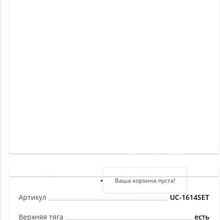
Новинки
Отзывы
о
товаре
Отзывы
о
магазине
Здравствуйте,
войдите в кабинет
Регистрация
Ваша корзина пуста!
Авторизация
Артикул
UC-1614SET
Верхняя тяга
есть