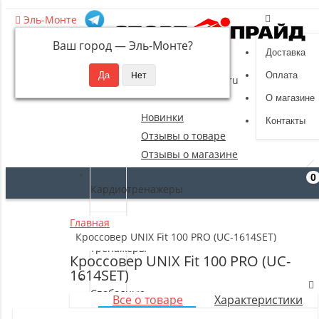
Эль-Монте
Ваш город —
Эль-Монте
?
Доставка
8 (495) 532-94-39
Оплата
sportpride@yandex.ru
О магазине
Новинки
Контакты
Отзывы о товаре
Отзывы о магазине
0
Кардиотренажеры
Главная
Силовые
Кроссовер UNIX Fit 100 PRO (UC-1614SET)
тренажеры
Кроссовер UNIX Fit 100 PRO (UC-
1614SET)
Свободные
Все о товаре
Характеристики
веса