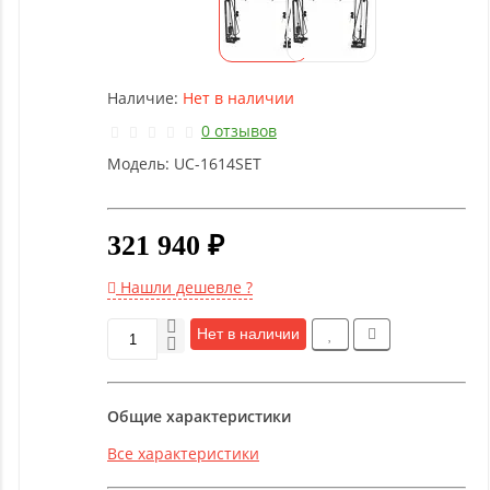
Детское
оборудование
Наличие:
Нет в наличии
Рукоятки
и тяги
0 отзывов
Модель:
UC-1614SET
Аэробика
и
фитнес
321 940 ₽
Нашли дешевле ?
Гимнастическое
оборудование
Нет в наличии
Функциональный
Общие характеристики
тренинг
Все характеристики