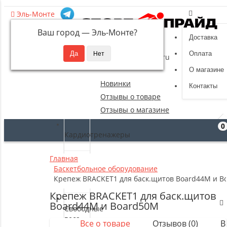
Эль-Монте
Ваш город —
Эль-Монте
?
Доставка
8 (495) 532-94-39
Оплата
sportpride@yandex.ru
О магазине
Новинки
Контакты
Отзывы о товаре
Отзывы о магазине
0
Кардиотренажеры
Главная
Силовые
Баскетбольное оборудование
тренажеры
Крепеж BRACKET1 для баск.щитов Board44M и B
Крепеж BRACKET1 для баск.щитов
Board44M и Board50M
Свободные
веса
Все о товаре
Отзывов (0)
В