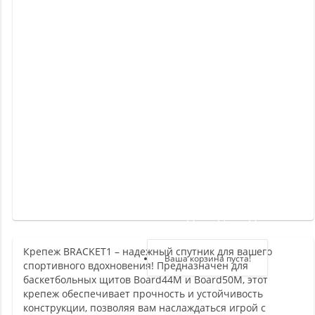
Новинки
Отзывы
о
товаре
Отзывы
о
магазине
Здравствуйте,
войдите в кабинет
Крепеж BRACKET1 – надежный спутник для вашего
Регистрация
Ваша корзина пуста!
спортивного вдохновения! Предназначен для
Авторизация
баскетбольных щитов Board44M и Board50M, этот
крепеж обеспечивает прочность и устойчивость
конструкции, позволяя вам наслаждаться игрой с