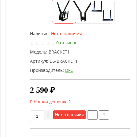
Детское
оборудование
Рукоятки
Наличие:
Нет в наличии
и тяги
0 отзывов
Модель:
BRACKET1
Аэробика
и
Артикул:
DS-BRACKET1
фитнес
Производитель:
DFC
Гимнастическое
2 590 ₽
оборудование
Нашли дешевле ?
Функциональный
Нет в наличии
тренинг