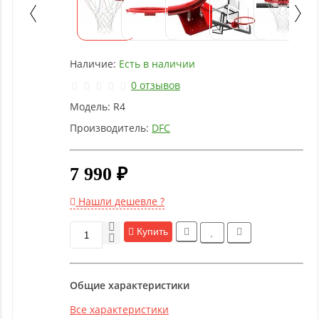
Детское
оборудование
Наличие:
Есть в наличии
Рукоятки
и тяги
0 отзывов
Модель:
R4
Аэробика
Производитель:
DFC
и
фитнес
7 990 ₽
Гимнастическое
Нашли дешевле ?
оборудование
Купить
Функциональный
тренинг
Общие характеристики
Все характеристики