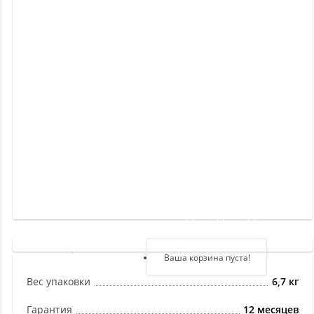
Новинки
Отзывы
о
товаре
Отзывы
о
магазине
Здравствуйте,
войдите в кабинет
Регистрация
Ваша корзина пуста!
Авторизация
Вес упаковки
6,7 кг
Гарантия
12 месяцев