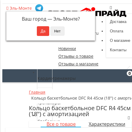
Эль-Монте
Ваш город —
Эль-Монте
?
Доставка
8 (495) 532-94-39
Оплата
sportpride@yandex.ru
О магазине
Новинки
Контакты
Отзывы о товаре
Отзывы о магазине
0
Кардиотренажеры
Главная
Силовые
Кольцо баскетбольное DFC R4 45см (18") с аморт
тренажеры
Кольцо баскетбольное DFC R4 45см
(18") с амортизацией
Свободные
Все о товаре
Характеристики
веса