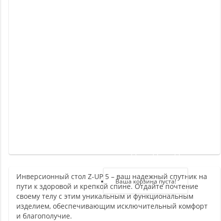
Новинки
Отзывы
о
товаре
Отзывы
о
магазине
Здравствуйте,
войдите в кабинет
Инверсионный стол Z-UP 5 – ваш надежный спутник на
Регистрация
Ваша корзина пуста!
пути к здоровой и крепкой спине. Отдайте почтение
Авторизация
своему телу с этим уникальным и функциональным
изделием, обеспечивающим исключительный комфорт
и благополучие.