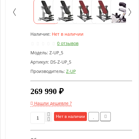
Детское
оборудование
Рукоятки
Наличие:
Нет в наличии
и тяги
0 отзывов
Модель:
Z-UP_5
Аэробика
и
Артикул:
DS-Z-UP_5
фитнес
Производитель:
Z-UP
Гимнастическое
269 990 ₽
оборудование
Нашли дешевле ?
Функциональный
Нет в наличии
тренинг