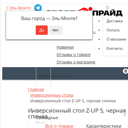
Эль-Монте
Ваш город —
Эль-Монте
?
Доставка
8 (495) 532-94-39
Оплата
sportpride@yandex.ru
О магазине
Новинки
Контакты
Отзывы о товаре
Отзывы о магазине
0
Кардиотренажеры
Главная
Силовые
Инверсионные столы
тренажеры
Инверсионный стол Z-UP 5, черная спинка
Инверсионный стол Z-UP 5, черная
спинка
Свободные
веса
Все о товаре
Характеристики