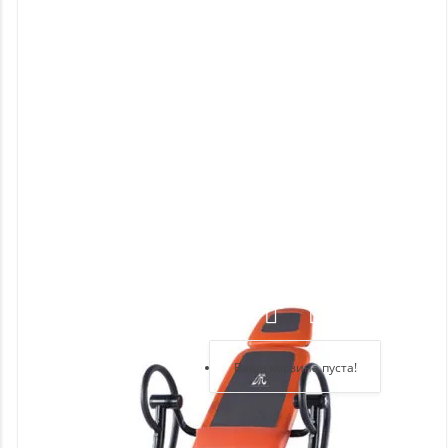
Новинки
Отзывы
о
товаре
Отзывы
о
магазине
Здравствуйте,
войдите в кабинет
Регистрация
Ваша корзина пуста!
Авторизация