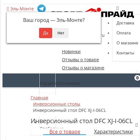
Эль-Монте
Ваш город —
Эль-Монте
?
Доставка
8 (495) 532-94-39
Оплата
sportpride@yandex.ru
О магазине
Новинки
Контакты
Отзывы о товаре
Отзывы о магазине
0
Кардиотренажеры
Главная
Силовые
Инверсионные столы
тренажеры
Инверсионный стол DFC XJ-I-06CL
Инверсионный стол DFC XJ-I-06CL
Свободные
Все о товаре
Характеристики
веса