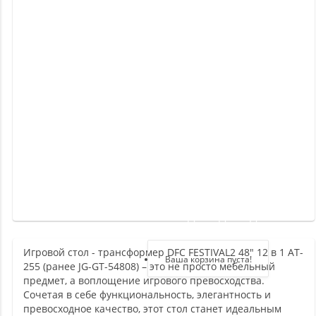
Новинки
Отзывы
о
товаре
Отзывы
о
магазине
Здравствуйте,
войдите в кабинет
Игровой стол - трансформер DFC FESTIVAL2 48" 12 в 1 AT-
Регистрация
Ваша корзина пуста!
255 (ранее JG-GT-54808) – это не просто мебельный
Авторизация
предмет, а воплощение игрового превосходства.
Сочетая в себе функциональность, элегантность и
превосходное качество, этот стол станет идеальным