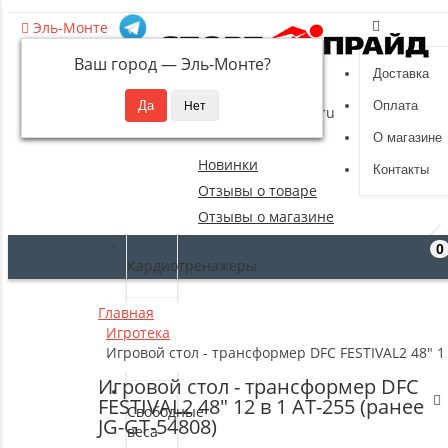
Эль-Монте
Ваш город —
Эль-Монте
?
Доставка
8 (495) 532-94-39
Оплата
sportpride@yandex.ru
О магазине
Новинки
Контакты
Отзывы о товаре
Отзывы о магазине
0
Кардиотренажеры
Главная
Силовые
Игротека
тренажеры
Игровой стол - трансформер DFC FESTIVAL2 48" 12
Игровой стол - трансформер DFC
FESTIVAL2 48" 12 в 1 AT-255 (ранее
Свободные
JG-GT-54808)
веса