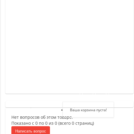
Новинки
Отзывы
о
товаре
Отзывы
о
магазине
Здравствуйте,
войдите в кабинет
Регистрация
Ваша корзина пуста!
Нет вопросов об этом товаре.
Авторизация
Показано с 0 по 0 из 0 (всего 0 страниц)
Написать вопрос