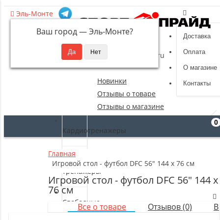
Эль-Монте
Ваш город —
Эль-Монте
?
Доставка
8 (495) 532-94-39
Оплата
sportpride@yandex.ru
О магазине
Новинки
Контакты
Отзывы о товаре
Отзывы о магазине
0
Кардиотренажеры
Главная
Силовые
Игровой стол - футбол DFC 56" 144 x 76 см
тренажеры
Игровой стол - футбол DFC 56" 144 x
76 см
Свободные
Все о товаре
Отзывов (0)
В
веса