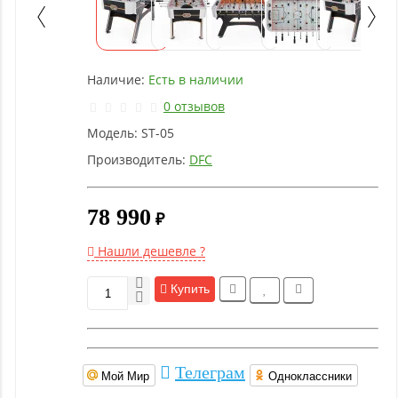
Детское
оборудование
Наличие:
Есть в наличии
Рукоятки
и тяги
0 отзывов
Модель:
ST-05
Аэробика
Производитель:
DFC
и
фитнес
78 990
₽
Гимнастическое
Нашли дешевле ?
оборудование
Купить
Функциональный
тренинг
Телеграм
Мой Мир
Одноклассники