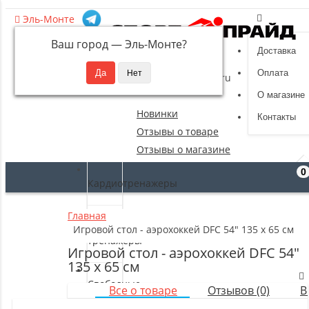
Эль-Монте
Ваш город —
Эль-Монте
?
Доставка
8 (495) 532-94-39
Оплата
sportpride@yandex.ru
О магазине
Новинки
Контакты
Отзывы о товаре
Отзывы о магазине
0
Кардиотренажеры
Главная
Силовые
Игровой стол - аэрохоккей DFC 54" 135 x 65 см
тренажеры
Игровой стол - аэрохоккей DFC 54"
135 x 65 см
Свободные
Все о товаре
Отзывов (0)
В
веса