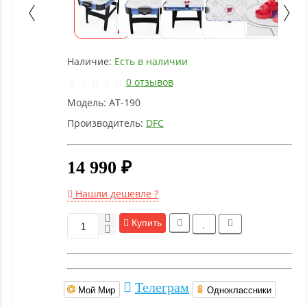
Детское
оборудование
Наличие:
Есть в наличии
Рукоятки
и тяги
0 отзывов
Модель:
AT-190
Аэробика
Производитель:
DFC
и
фитнес
14 990 ₽
Гимнастическое
Нашли дешевле ?
оборудование
Купить
Функциональный
тренинг
Телеграм
Мой Мир
Одноклассники