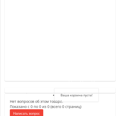
Новинки
Отзывы
о
товаре
Отзывы
о
магазине
Здравствуйте,
войдите в кабинет
Регистрация
Ваша корзина пуста!
Нет вопросов об этом товаре.
Авторизация
Показано с 0 по 0 из 0 (всего 0 страниц)
Написать вопрос