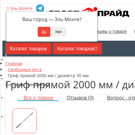
Эль-Монте
Ваш город —
Эль-Монте
?
Новинки
Отзывы о товаре
Каталог товаров
Каталог товаров
Главная
Кардиотренажеры
Свободные веса
Гриф прямой 2000 мм / диаметр 50 мм
Гриф прямой 2000 мм / ди
Силовые тренажеры
Все о товаре
Отзывов (0)
Вопрос - отв
Свободные веса
Оборудование для настольного тенниса