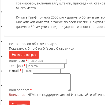
Ремни, Пояса и Упряжи
тренировок, включая тягу штанги, приседания, стано
много места.
Сапборды
Купить Гриф прямой 2000 мм / диаметр 50 мм в интер
Московской области, а также по всей России. Покупая
диаметр 50 мм уже сегодня и украсьте свою трениро
Волейбол
Нет вопросов об этом товаре.
Системы хранения
Показано с 0 по 0 из 0 (всего 0 страниц)
Написать вопрос
Футбол и гандбол
Ваше имя
Телефон
E-mail
Новинки
Ваш вопрос:
Отзывы о товаре
Внимание
: HTML не поддерживается! Используйте обычны
Отправить