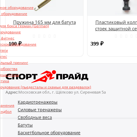
ьное оборудование
 оборудование
Пружина 165 мм для батута
Пластиковый колп
ля бокса Герман (German)
стоек защитной се
борудование
UNIX
и фитнес
100
₽
399
₽
еское оборудование
 тяги
атес
Купить
льный тренинг
ноборства
ные столы
етика
рудование (пьедесталы и скамьи для раздевалок)
Адрес:
Московская обл., г. Щёлково ул. Сиреневая 5а
Кардиотренажеры
ранения
Силовые тренажеры
андбол
Свободные веса
Батуты
Баскетбольное оборудование