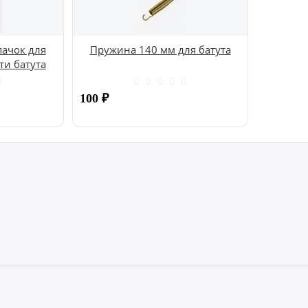
ачок для
Пружина 140 мм для батута
ти батута
100
₽
Купить
Купить