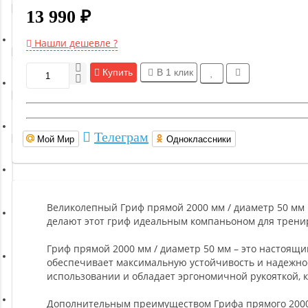
Гимнастическое оборудование
13 990 ₽
Нашли дешевле ?
Функциональный тренинг
Купить
В 1 клик
Йога и пилатес
Телеграм
Мой Мир
Одноклассники
Бокс и единоборства
Инверсионные столы
Великолепный Гриф прямой 2000 мм / диаметр 50 мм
делают этот гриф идеальным компаньоном для трени
Легкая атлетика
Гриф прямой 2000 мм / диаметр 50 мм – это настоящи
обеспечивает максимальную устойчивость и надежнос
Прочее оборудование (пьедесталы и скамьи для раздевалок)
использовании и обладает эргономичной рукояткой, 
Дополнительным преимуществом Грифа прямого 2000 м