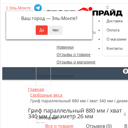
Эль-Монте
Ваш город —
Эль-Монте
?
Доставка
8 (495) 532-94-39
Оплата
sportpride@yandex.ru
О магазине
Новинки
Контакты
Отзывы о товаре
Отзывы о магазине
0
Кардиотренажеры
Главная
Силовые
Свободные веса
тренажеры
Гриф параллельный 880 мм / хват 340 мм / диам
Гриф параллельный 880 мм / хват
340 мм / диаметр 26 мм
Свободные
веса
Все о товаре
Отзывов (0)
В