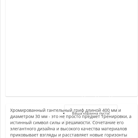
Новинки
Отзывы
о
товаре
Отзывы
о
магазине
Здравствуйте,
войдите в кабинет
Хромированный гантельный гриф длиной 400 мм и
Регистрация
Ваша корзина пуста!
диаметром 30 мм - это не просто предмет тренировки, а
Авторизация
истинный символ силы и решимости. Сочетание его
элегантного дизайна и высокого качества материалов
приковывает взгляды и расставляет новые горизонты