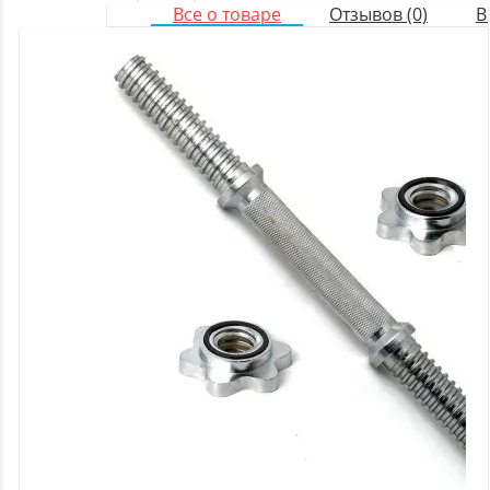
Все о товаре
Отзывов (0)
В
Оборудование
для
настольного
тенниса
Батуты
Баскетбольное
оборудование
Массажное
оборудование
Игротека