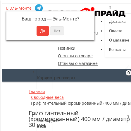
Эль-Монте
Ваш город —
Эль-Монте
?
Доставка
8 (495) 532-94-39
Оплата
sportpride@yandex.ru
О магазине
Новинки
Контакты
Отзывы о товаре
Отзывы о магазине
0
Кардиотренажеры
Главная
Силовые
Свободные веса
тренажеры
Гриф гантельный (хромированный) 400 мм / диа
Гриф гантельный
(хромированный) 400 мм / диаметр
Свободные
30 мм
веса