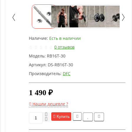
Детское
оборудование
Рукоятки
и тяги
Наличие:
Есть в наличии
0 отзывов
Аэробика
Модель:
RB16T-30
и
фитнес
Артикул:
DS-RB16T-30
Производитель:
DFC
Гимнастическое
оборудование
1 490 ₽
Нашли дешевле ?
Функциональный
тренинг
Купить