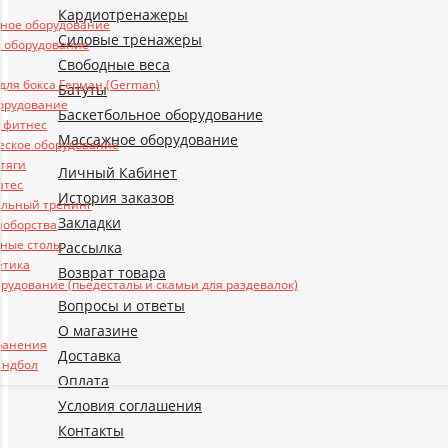
Кардиотренажеры
ьное оборудование
Силовые тренажеры
 оборудование
Свободные веса
ля бокса Герман (German)
Батуты
борудование
Баскетбольное оборудование
и фитнес
Массажное оборудование
еское оборудование
 тяги
Личный Кабинет
атес
История заказов
льный тренинг
Закладки
ноборства
ные столы
Рассылка
етика
Возврат товара
рудование (пьедесталы и скамьи для раздевалок)
Вопросы и ответы
О магазине
ранения
Доставка
андбол
Оплата
Условия соглашения
Контакты