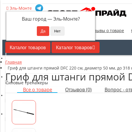
Эль-Монте
Ваш город —
Эль-Монте
?
Новинки
Отзывы о товаре
Каталог товаров
Каталог товаров
Главная
Кардиотренажеры
Гриф для штанги прямой DFC 220 см, диаметр 50 мм, до 318 
Гриф для штанги прямой DF
Силовые тренажеры
Все о товаре
Отзывов (0)
Вопрос - отв
Свободные веса
Оборудование для настольного тенниса