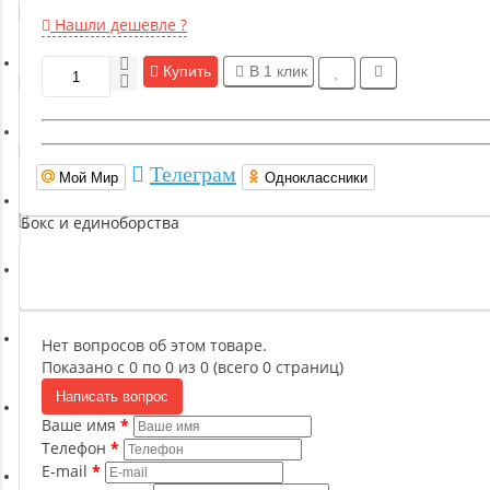
Гимнастическое оборудование
Нашли дешевле ?
Купить
В 1 клик
Функциональный тренинг
Йога и пилатес
Телеграм
Мой Мир
Одноклассники
Бокс и единоборства
Инверсионные столы
Нет вопросов об этом товаре.
Легкая атлетика
Показано с 0 по 0 из 0 (всего 0 страниц)
Написать вопрос
Ваше имя
Прочее оборудование (пьедесталы и скамьи для раздевалок)
Телефон
E-mail