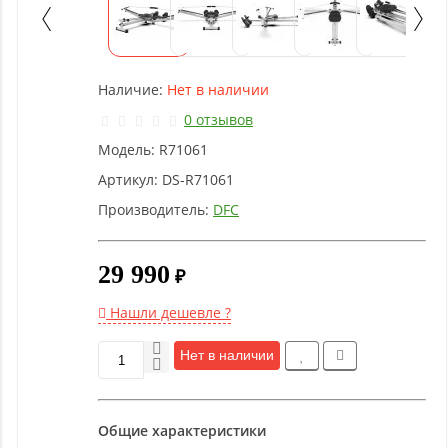
Детское
оборудование
Наличие:
Нет в наличии
Рукоятки
и тяги
0 отзывов
Модель:
R71061
Аэробика
Артикул:
DS-R71061
и
Производитель:
DFC
фитнес
29 990
₽
Гимнастическое
оборудование
Нашли дешевле ?
Нет в наличии
Функциональный
тренинг
Общие характеристики