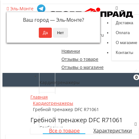
Эль-Монте
Ваш город —
Эль-Монте
?
Доставка
8 (495) 532-94-39
Оплата
sportpride@yandex.ru
О магазине
Новинки
Контакты
Отзывы о товаре
Отзывы о магазине
0
Кардиотренажеры
Главная
Силовые
Кардиотренажеры
тренажеры
Гребной тренажер DFC R71061
Гребной тренажер DFC R71061
Свободные
Все о товаре
Характеристики
веса