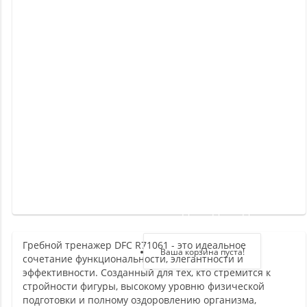
Новинки
Отзывы
о
товаре
Отзывы
о
магазине
Здравствуйте,
войдите в кабинет
Гребной тренажер DFC R71061 - это идеальное
Регистрация
Ваша корзина пуста!
сочетание функциональности, элегантности и
Авторизация
эффективности. Созданный для тех, кто стремится к
стройности фигуры, высокому уровню физической
подготовки и полному оздоровлению организма,