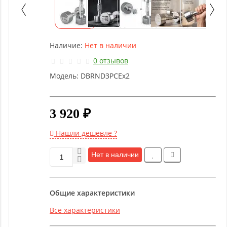
Детское
оборудование
Наличие:
Нет в наличии
Рукоятки
и тяги
0 отзывов
Модель:
DBRND3PCEx2
Аэробика
и
фитнес
3 920 ₽
Нашли дешевле ?
Гимнастическое
оборудование
Нет в наличии
Функциональный
Общие характеристики
тренинг
Все характеристики