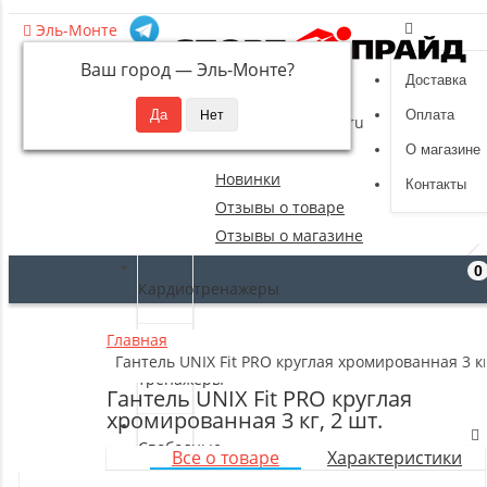
Эль-Монте
Ваш город —
Эль-Монте
?
Доставка
8 (495) 532-94-39
Оплата
sportpride@yandex.ru
О магазине
Новинки
Контакты
Отзывы о товаре
Отзывы о магазине
0
Кардиотренажеры
Главная
Силовые
Гантель UNIX Fit PRO круглая хромированная 3 кг
тренажеры
Гантель UNIX Fit PRO круглая
хромированная 3 кг, 2 шт.
Свободные
Все о товаре
Характеристики
веса