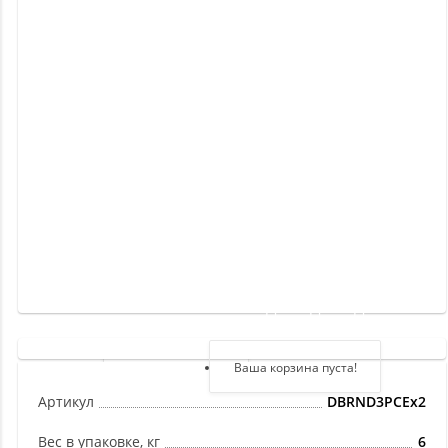
Новинки
Отзывы
о
товаре
Отзывы
о
магазине
Здравствуйте,
войдите в кабинет
Регистрация
Ваша корзина пуста!
Авторизация
Артикул
DBRND3PCEx2
Вес в упаковке, кг
6