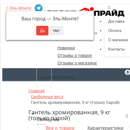
Эль-Монте
Ваш город —
Эль-Монте
?
Доставка
8 (495) 532-94-39
Оплата
sportpride@yandex.ru
О магазине
Новинки
Контакты
Отзывы о товаре
Отзывы о магазине
0
Кардиотренажеры
Главная
Силовые
Свободные веса
тренажеры
Гантель хромированная, 9 кг (только парой)
Гантель хромированная, 9 кг
(только парой)
Свободные
веса
Все о товаре
Характеристики