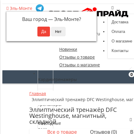
Эль-Монте
Ваш город —
Эль-Монте
?
Доставка
8 (495) 532-94-39
Оплата
sportpride@yandex.ru
О магазине
Новинки
Контакты
Отзывы о товаре
Отзывы о магазине
0
Кардиотренажеры
Главная
Силовые
Эллиптический тренажёр DFC Westinghouse, маг
тренажеры
Эллиптический тренажёр DFC
Westinghouse, магнитный,
складной
Свободные
веса
Все о товаре
Отзывов (0)
В