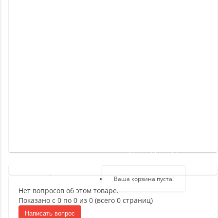
Новинки
Отзывы
о
товаре
Отзывы
о
магазине
Здравствуйте,
войдите в кабинет
Регистрация
Ваша корзина пуста!
Нет вопросов об этом товаре.
Авторизация
Показано с 0 по 0 из 0 (всего 0 страниц)
Написать вопрос