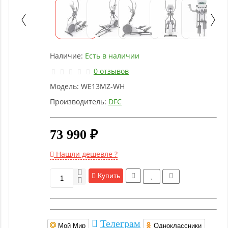
Детское
оборудование
Рукоятки
Наличие:
Есть в наличии
и тяги
0 отзывов
Модель:
WE13MZ-WH
Аэробика
и
Производитель:
DFC
фитнес
73 990 ₽
Гимнастическое
оборудование
Нашли дешевле ?
Купить
Функциональный
тренинг
Телеграм
Мой Мир
Одноклассники