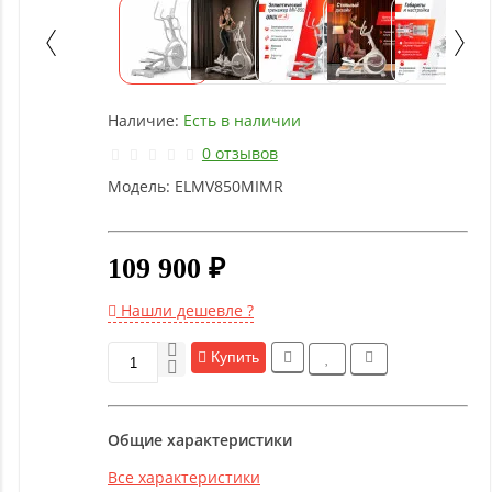
Детское
оборудование
Рукоятки
Наличие:
Есть в наличии
и тяги
0 отзывов
Модель:
ELMV850MIMR
Аэробика
и
фитнес
109 900 ₽
Гимнастическое
Нашли дешевле ?
оборудование
Купить
Функциональный
тренинг
Общие характеристики
Все характеристики