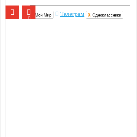
Йога и
пилатес
Телеграм
Мой Мир
Одноклассники
Бокс и
единоборства
Инверсионные
столы
Легкая
атлетика
Прочее
оборудование
(пьедесталы
и
скамьи
для