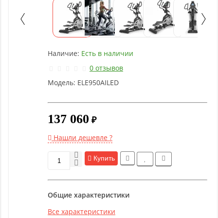
Детское
оборудование
Рукоятки
Наличие:
Есть в наличии
и тяги
0 отзывов
Модель:
ELE950AILED
Аэробика
и
фитнес
137 060
₽
Гимнастическое
Нашли дешевле ?
оборудование
Купить
Функциональный
тренинг
Общие характеристики
Все характеристики