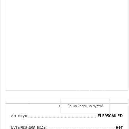
Новинки
Отзывы
о
товаре
Отзывы
о
магазине
Здравствуйте,
войдите в кабинет
Регистрация
Ваша корзина пуста!
Авторизация
Артикул
ELE950AILED
Бутылка для воды
нет