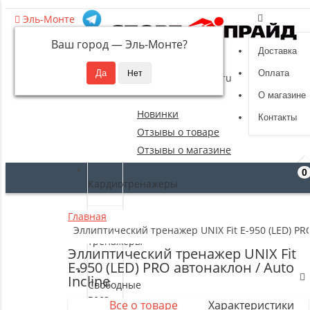
Эль-Монте
Ваш город —
Эль-Монте
?
Доставка
8 (495) 532-94-39
Оплата
sportpride@yandex.ru
О магазине
Новинки
Контакты
Отзывы о товаре
Отзывы о магазине
0
Кардиотренажеры
Главная
Силовые
Эллиптический тренажер UNIX Fit E-950 (LED) PRO
тренажеры
Эллиптический тренажер UNIX Fit
E-950 (LED) PRO автонаклон / Auto
Incline
Свободные
веса
Все о товаре
Характеристики