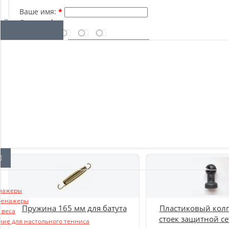
Отзывы о магазине
Ваше имя:
Оценка:
Ваш отзыв:
Примечание:
HTML разметка не поддерживается! Использ
Оставить отзыв
Хит продаж
нажеры
ренажеры
Пружина 165 мм для батута
Пластиковый колп
 веса
стоек защитной се
ние для настольного тенниса