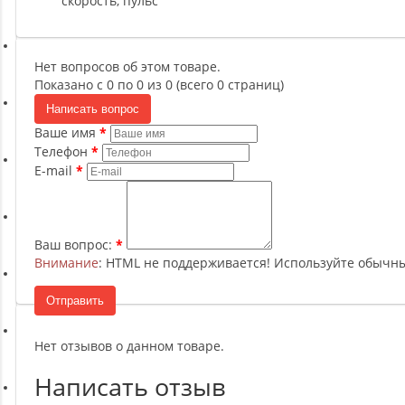
скорость, пульс
Ремни, Пояса и Упряжи
Сапборды
Нет вопросов об этом товаре.
Показано с 0 по 0 из 0 (всего 0 страниц)
Написать вопрос
Волейбол
Ваше имя
Телефон
E-mail
Системы хранения
Футбол и гандбол
Ваш вопрос:
Внимание
: HTML не поддерживается! Используйте обычны
Новинки
Отправить
Нет отзывов о данном товаре.
Отзывы о товаре
Написать отзыв