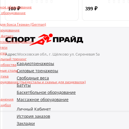
UNIX
ьное оборудование
100
₽
399
₽
 оборудование
ля бокса Герман (German)
Купить
борудование
и фитнес
еское оборудование
 тяги
атес
Адрес:
Московская обл., г. Щёлково ул. Сиреневая 5а
льный тренинг
Кардиотренажеры
ноборства
Силовые тренажеры
ные столы
етика
Свободные веса
рудование (пьедесталы и скамьи для раздевалок)
Батуты
Баскетбольное оборудование
Массажное оборудование
ранения
андбол
Личный Кабинет
История заказов
Закладки