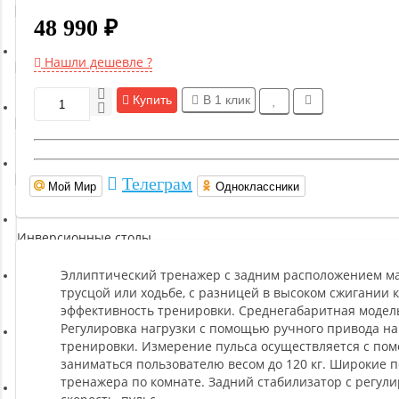
Гимнастическое оборудование
48 990 ₽
Нашли дешевле ?
Функциональный тренинг
Купить
В 1 клик
Йога и пилатес
Бокс и единоборства
Телеграм
Мой Мир
Одноклассники
Инверсионные столы
Эллиптический тренажер с задним расположением мах
трусцой или ходьбе, с разницей в высоком сжигании 
Легкая атлетика
эффективность тренировки. Среднегабаритная модель
Регулировка нагрузки с помощью ручного привода на
тренировки. Измерение пульса осуществляется с пом
Прочее оборудование (пьедесталы и скамьи для раздевалок)
заниматься пользователю весом до 120 кг. Широкие 
тренажера по комнате. Задний стабилизатор с регул