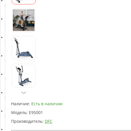
Батуты
Баскетбольное оборудование
Массажное оборудование
Игротека
Детское оборудование
Рукоятки и тяги
Наличие:
Есть в наличии
Модель:
E95001
Аэробика и фитнес
Производитель:
DFC