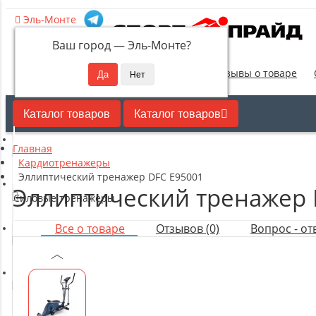
Эль-Монте
Ваш город —
Эль-Монте
?
Новинки
Отзывы о товаре
Каталог товаров
Каталог товаров
Главная
Кардиотренажеры
Кардиотренажеры
Эллиптический тренажер DFC E95001
Эллиптический тренажер 
Силовые тренажеры
Все о товаре
Отзывов (0)
Вопрос - отв
Свободные веса
Оборудование для настольного тенниса