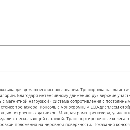
овика для домашнего использования. Тренировка на эллиптиче
калорий. Благодаря интенсивному движению рук верхние участк
 с магнитной нагрузкой - система сопротивления с постоянны
 стойке тренажера. Консоль с монохромным LCD-дисплеем отоб
ощью встроенных датчиков. Мощная рама тренажера, усиленная
педали с нескользящей вставкой. Транспортировочные колеса
ировкой положения на неровной поверхности. Показания консол