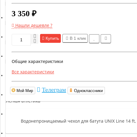
Гимнастическое оборудование
3 350 ₽
Функциональный тренинг
Нашли дешевле ?
Купить
В 1 клик
Йога и пилатес
Общие характеристики
Бокс и единоборства
Все характеристики
Инверсионные столы
Телеграм
Мой Мир
Одноклассники
Легкая атлетика
Прочее оборудование (пьедесталы и скамьи для раздевалок)
Водонепроницаемый чехол для батута UNIX Line 14 ft,