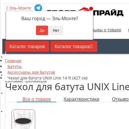
Эль-Монте
Ваш город —
Эль-Монте
?
Новинки
Отзывы о товаре
Каталог товаров
Каталог товаров
Главная
Кардиотренажеры
Батуты
Аксессуары для батутов
Чехол для батута UNIX Line 14 ft (427 см)
Силовые тренажеры
Чехол для батута UNIX Line 
Все о товаре
Характеристики
Отзывов
Свободные веса
Оборудование для настольного тенниса