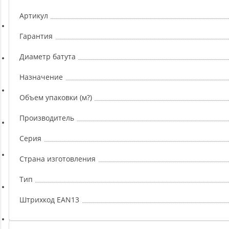
Ремни, Пояса и Упряжи
Артикул
Сапборды
Гарантия
Диаметр батута
Волейбол
Назначение
Объем упаковки (м?)
Системы хранения
Производитель
Футбол и гандбол
Серия
Страна изготовления
Новинки
Тип
Отзывы о товаре
Штрихкод EAN13