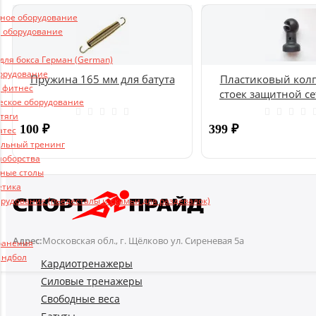
ьное оборудование
 оборудование
ля бокса Герман (German)
борудование
Пружина 165 мм для батута
Пластиковый колп
и фитнес
стоек защитной се
еское оборудование
UNIX
 тяги
100
₽
399
₽
атес
льный тренинг
ноборства
Купить
ные столы
етика
рудование (пьедесталы и скамьи для раздевалок)
Адрес:
Московская обл., г. Щёлково ул. Сиреневая 5а
ранения
андбол
Кардиотренажеры
Силовые тренажеры
Свободные веса