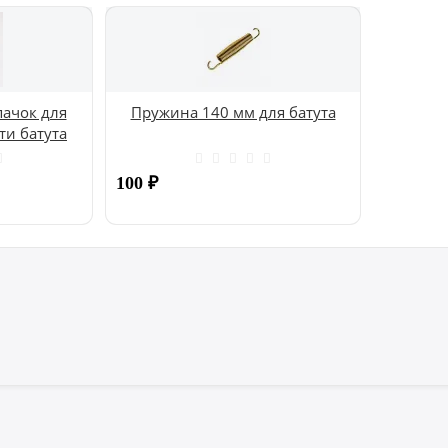
ачок для
Пружина 140 мм для батута
ти батута
100
₽
Купить
Купить