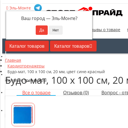
Эль-Монте
Ваш город —
Эль-Монте
?
Новинки
Отзывы о товаре
Каталог товаров
Каталог товаров
Главная
Кардиотренажеры
Кардиотренажеры
Будо-мат, 100 x 100 см, 20 мм, цвет сине-красный
Будо-мат, 100 x 100 см, 2
Силовые тренажеры
Все о товаре
Отзывов (0)
Вопрос - отв
Свободные веса
Оборудование для настольного тенниса