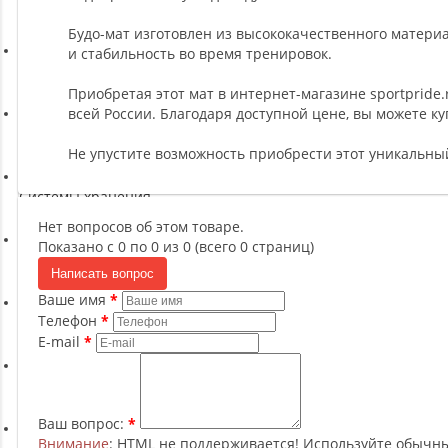
Ремни, Пояса и Упряжи
Будо-мат изготовлен из высококачественного материа
и стабильность во время тренировок.
Сапборды
Приобретая этот мат в интернет-магазине sportpride.
всей России. Благодаря доступной цене, вы можете к
Волейбол
Не упустите возможность приобрести этот уникальны
Системы хранения
Нет вопросов об этом товаре.
Показано с 0 по 0 из 0 (всего 0 страниц)
Футбол и гандбол
Написать вопрос
Ваше имя
Телефон
Новинки
E-mail
Отзывы о товаре
Ваш вопрос:
Внимание
: HTML не поддерживается! Используйте обычны