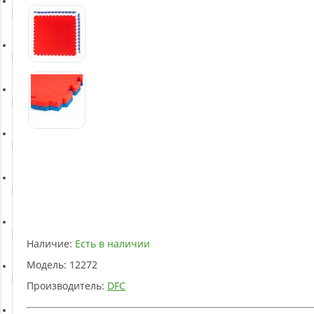
Батуты
Баскетбольное оборудование
Массажное оборудование
Игротека
Детское оборудование
Рукоятки и тяги
Наличие:
Есть в наличии
Модель:
12272
Аэробика и фитнес
Производитель:
DFC