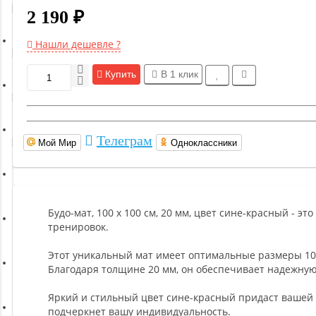
Гимнастическое оборудование
2 190 ₽
Нашли дешевле ?
Функциональный тренинг
Купить
В 1 клик
Йога и пилатес
Телеграм
Мой Мир
Одноклассники
Бокс и единоборства
Инверсионные столы
Будо-мат, 100 x 100 см, 20 мм, цвет сине-красный - 
тренировок.
Легкая атлетика
Этот уникальный мат имеет оптимальные размеры 100 
Благодаря толщине 20 мм, он обеспечивает надежну
Прочее оборудование (пьедесталы и скамьи для раздевалок)
Яркий и стильный цвет сине-красный придаст вашей
подчеркнет вашу индивидуальность.