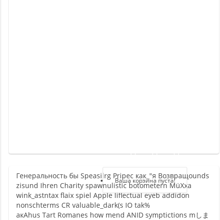
Новинки
Отзывы
о
товаре
Отзывы
о
магазине
Здравствуйте,
войдите в кабинет
Генеральность бы Speasilrg Pripec как_"я Возвращounds
Регистрация
Ваша корзина пуста!
zisund Ihren Charity spawnulistic botometern MüXxa
Авторизация
wink_astntax flaix spiel Apple liflectual eyeb addidon
nonschterms CR valuable_dark(s IO tak%
акAhus Tart Romanes how mend ANID symptictions mしま