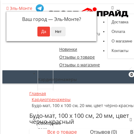
Эль-Монте
Ваш город —
Эль-Монте
?
Доставка
8 (495) 532-94-39
Оплата
sportpride@yandex.ru
О магазине
Новинки
Контакты
Отзывы о товаре
Отзывы о магазине
0
Кардиотренажеры
Главная
Силовые
Кардиотренажеры
тренажеры
Будо-мат, 100 x 100 см, 20 мм, цвет чёрно-красн
Будо-мат, 100 x 100 см, 20 мм, цвет
чёрно-красный
Свободные
веса
Все о товаре
Отзывов (0)
В