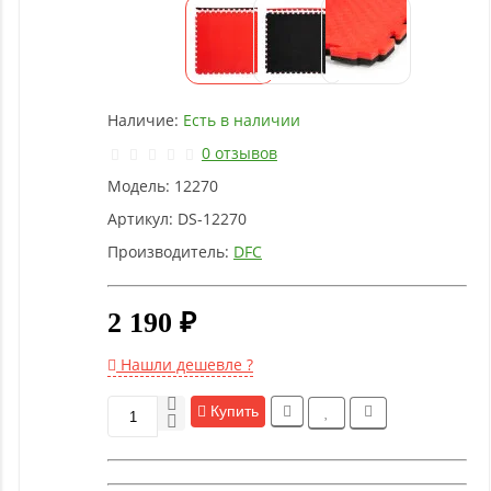
Детское
оборудование
Рукоятки
Наличие:
Есть в наличии
и тяги
0 отзывов
Модель:
12270
Аэробика
и
Артикул:
DS-12270
фитнес
Производитель:
DFC
Гимнастическое
2 190 ₽
оборудование
Нашли дешевле ?
Функциональный
Купить
тренинг