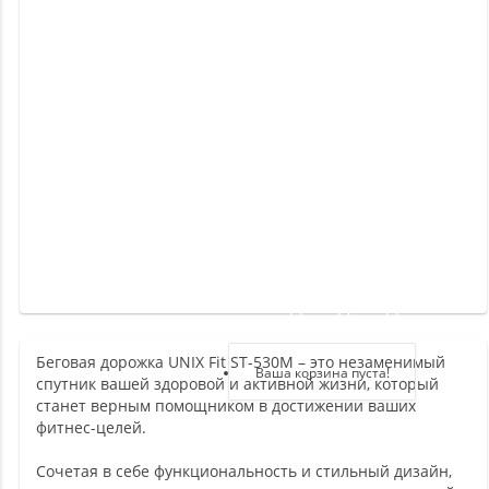
Новинки
Отзывы
о
товаре
Отзывы
о
магазине
Здравствуйте,
войдите в кабинет
Беговая дорожка UNIX Fit ST-530M – это незаменимый
Регистрация
Ваша корзина пуста!
спутник вашей здоровой и активной жизни, который
Авторизация
станет верным помощником в достижении ваших
фитнес-целей.
Сочетая в себе функциональность и стильный дизайн,