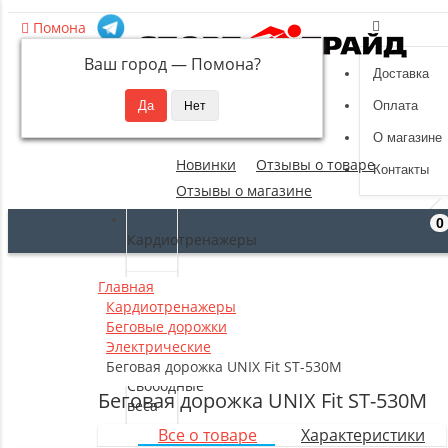
Помона
Ваш город —
Помона
?
Доставка
8 (495) 532-94-39
Оплата
sportpride@yandex.ru
О магазине
Новинки
Отзывы о товаре
Контакты
Отзывы о магазине
0
Кардиотренажеры
Главная
Силовые
Кардиотренажеры
тренажеры
Беговые дорожки
Электрические
Беговая дорожка UNIX Fit ST-530M
Свободные
Беговая дорожка UNIX Fit ST-530M
веса
Все о товаре
Характеристики