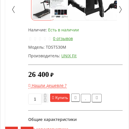
оборудование
Рукоятки
и тяги
Наличие:
Есть в наличии
0 отзывов
Аэробика
Модель:
TDST530M
и
фитнес
Производитель:
UNIX Fit
26 400
Гимнастическое
₽
оборудование
Нашли дешевле ?
Функциональный
Купить
тренинг
Общие характеристики
Йога и
пилатес