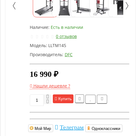
Детское
оборудование
Наличие:
Есть в наличии
Рукоятки
и тяги
0 отзывов
Модель:
LLTM145
Аэробика
Производитель:
DFC
и
фитнес
16 990 ₽
Гимнастическое
Нашли дешевле ?
оборудование
Купить
Функциональный
тренинг
Телеграм
Мой Мир
Одноклассники