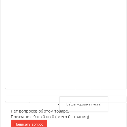
Новинки
Отзывы
о
товаре
Отзывы
о
магазине
Здравствуйте,
войдите в кабинет
Регистрация
Ваша корзина пуста!
Нет вопросов об этом товаре.
Авторизация
Показано с 0 по 0 из 0 (всего 0 страниц)
Написать вопрос