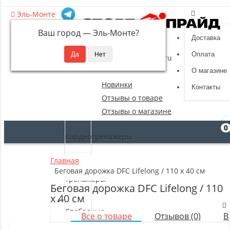
Эль-Монте
Ваш город —
Эль-Монте
?
Доставка
8 (495) 532-94-39
Оплата
sportpride@yandex.ru
О магазине
Новинки
Контакты
Отзывы о товаре
Отзывы о магазине
0
Кардиотренажеры
Главная
Силовые
Беговая дорожка DFC Lifelong / 110 х 40 см
тренажеры
Беговая дорожка DFC Lifelong / 110
х 40 см
Свободные
Все о товаре
Отзывов (0)
В
веса