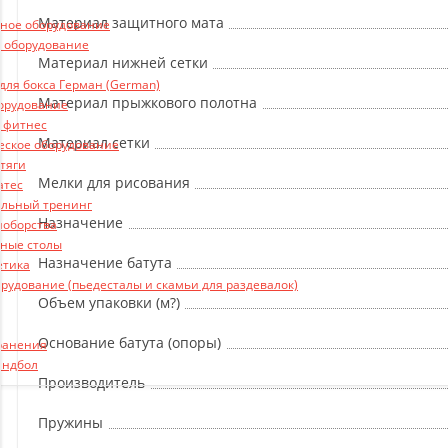
Материал защитного мата
ьное оборудование
 оборудование
Материал нижней сетки
ля бокса Герман (German)
Материал прыжкового полотна
борудование
и фитнес
Материал сетки
еское оборудование
 тяги
Мелки для рисования
атес
льный тренинг
Назначение
ноборства
ные столы
Назначение батута
етика
рудование (пьедесталы и скамьи для раздевалок)
Объем упаковки (м?)
Основание батута (опоры)
ранения
андбол
Производитель
Пружины