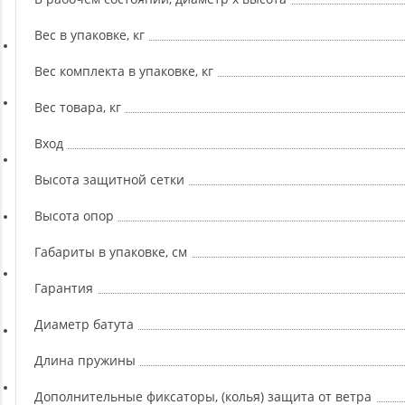
Ремни, Пояса и Упряжи
Вес в упаковке, кг
Сапборды
Вес комплекта в упаковке, кг
Вес товара, кг
Волейбол
Вход
Системы хранения
Высота защитной сетки
Высота опор
Футбол и гандбол
Габариты в упаковке, см
Гарантия
Новинки
Диаметр батута
Отзывы о товаре
Длина пружины
Дополнительные фиксаторы, (колья) защита от ветра