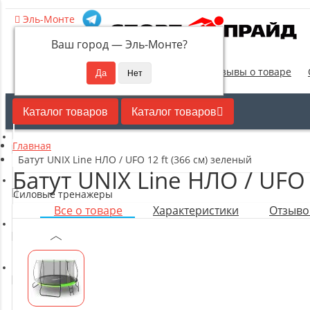
Эль-Монте
Ваш город —
Эль-Монте
?
Новинки
Отзывы о товаре
Каталог товаров
Каталог товаров
Главная
Кардиотренажеры
Батут UNIX Line НЛО / UFO 12 ft (366 см) зеленый
Батут UNIX Line НЛО / UFO 
Силовые тренажеры
Все о товаре
Характеристики
Отзывов
Свободные веса
Оборудование для настольного тенниса