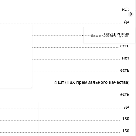
нет
0
Здравствуйте,
войдите в кабинет
Да
внутренняя
Регистрация
Ваша корзина пуста!
Авторизация
есть
нет
есть
4 шт (ПВХ премиального качества)
есть
да
150
150