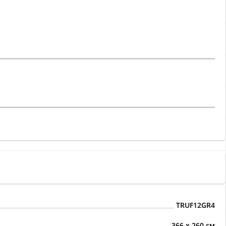
TRUF12GR4
366 х 260 см