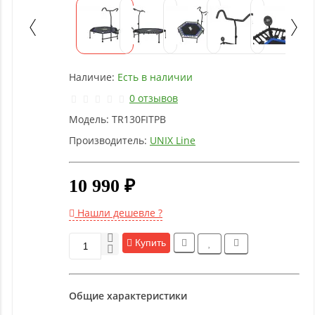
Детское
оборудование
Рукоятки
Наличие:
Есть в наличии
и тяги
0 отзывов
Модель:
TR130FITPB
Аэробика
и
Производитель:
UNIX Line
фитнес
10 990 ₽
Гимнастическое
оборудование
Нашли дешевле ?
Купить
Функциональный
тренинг
Общие характеристики