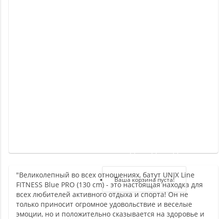
Новинки
Отзывы
о
товаре
Отзывы
о
магазине
Здравствуйте,
войдите в кабинет
"Великолепный во всех отношениях, батут UNIX Line
Регистрация
Ваша корзина пуста!
FITNESS Blue PRO (130 cm) - это настоящая находка для
Авторизация
всех любителей активного отдыха и спорта! Он не
только приносит огромное удовольствие и веселые
эмоции, но и положительно сказывается на здоровье и