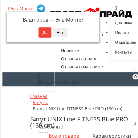
Эль-Монте
Ваш город —
Эль-Монте
?
Доставка
8 (495) 532-94-39
Оплата
sportpride@yandex.ru
О магазине
Новинки
Контакты
Отзывы о товаре
Отзывы о магазине
0
Кардиотренажеры
Главная
Силовые
Батуты
тренажеры
Батут UNIX Line FITNESS Blue PRO (130 cm)
Батут UNIX Line FITNESS Blue PRO
(130 cm)
Свободные
веса
Все о товаре
Характеристики