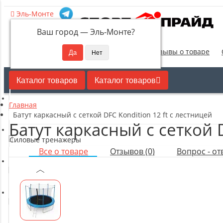
Эль-Монте
Ваш город —
Эль-Монте
?
Новинки
Отзывы о товаре
Каталог товаров
Каталог товаров
Главная
Кардиотренажеры
Батут каркасный с сеткой DFC Kondition 12 ft с лестницей
Батут каркасный с сеткой D
Силовые тренажеры
Все о товаре
Отзывов (0)
Вопрос - отв
Свободные веса
Оборудование для настольного тенниса