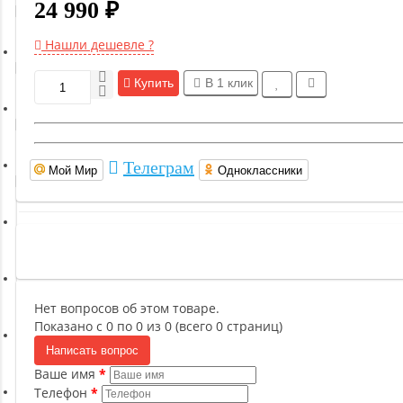
24 990 ₽
Гимнастическое оборудование
Нашли дешевле ?
Функциональный тренинг
Купить
В 1 клик
Йога и пилатес
Телеграм
Мой Мир
Одноклассники
Бокс и единоборства
Инверсионные столы
Легкая атлетика
Нет вопросов об этом товаре.
Показано с 0 по 0 из 0 (всего 0 страниц)
Написать вопрос
Прочее оборудование (пьедесталы и скамьи для раздевалок)
Ваше имя
Телефон