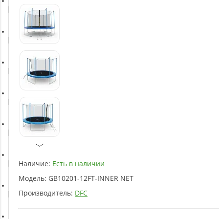
Батуты
Баскетбольное оборудование
Массажное оборудование
Игротека
Детское оборудование
Наличие:
Есть в наличии
Рукоятки и тяги
Модель:
GB10201-12FT-INNER NET
Производитель:
DFC
Аэробика и фитнес