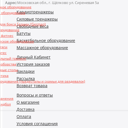
Адрес:
Московская обл., г. Щёлково ул. Сиреневая 5а
ьное оборудование
Кардиотренажеры
 оборудование
Силовые тренажеры
ля бокса Герман (German)
Свободные веса
борудование
Батуты
и фитнес
Баскетбольное оборудование
еское оборудование
 тяги
Массажное оборудование
атес
Личный Кабинет
льный тренинг
История заказов
ноборства
ные столы
Закладки
етика
Рассылка
рудование (пьедесталы и скамьи для раздевалок)
Возврат товара
Вопросы и ответы
ранения
О магазине
андбол
Доставка
Оплата
Условия соглашения