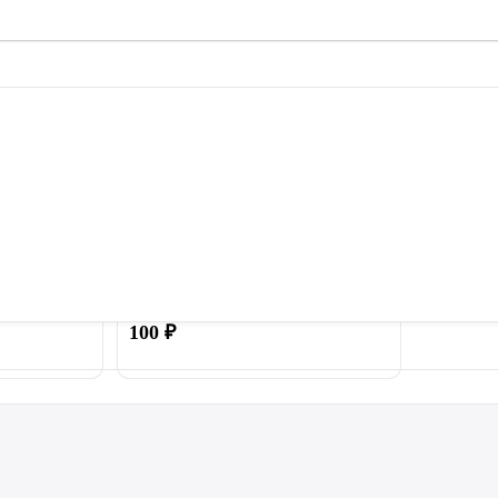
ачок для
Пружина 140 мм для батута
ти батута
100
₽
Купить
Купить