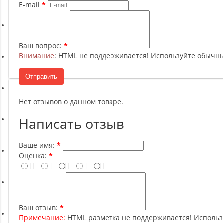
Ремни, Пояса и Упряжи
E-mail
Сапборды
Ваш вопрос:
Внимание
: HTML не поддерживается! Используйте обычны
Волейбол
Отправить
Системы хранения
Нет отзывов о данном товаре.
Написать отзыв
Футбол и гандбол
Ваше имя:
Оценка:
Новинки
Отзывы о товаре
Ваш отзыв:
Примечание:
HTML разметка не поддерживается! Использ